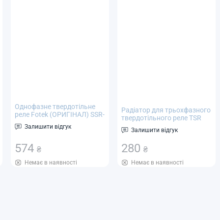
Однофазне твердотільне
Радіатор для трьохфазного
реле Fotek (ОРИГІНАЛ) SSR-
твердотільного реле TSR
40AA тип AC-AC, Imax 40А
10/25/40/60 A
Залишити відгук
24-380В змінного струму
Залишити відгук
574
280
₴
₴
Немає в наявності
Немає в наявності