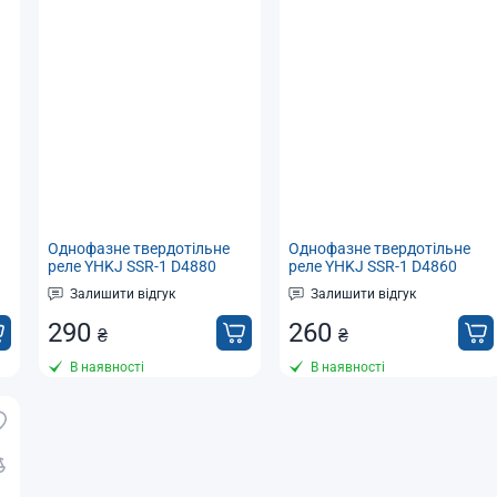
Однофазне твердотільне
Однофазне твердотільне
реле YHKJ SSR-1 D4880
реле YHKJ SSR-1 D4860
(аналог Fotek SSR-80DA)
(аналог Fotek SSR-60DA)
Залишити відгук
Залишити відгук
тип DC-AC,
тип DC-AC,
290
260
₴
₴
В наявності
В наявності