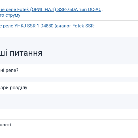
е реле Fotek (ОРИГІНАЛ) SSR-75DA тип DC-AC,
го струму
 реле YHKJ SSR-1 D4880 (аналог Fotek SSR-
ші питання
ні реле?
ари розділу
ності