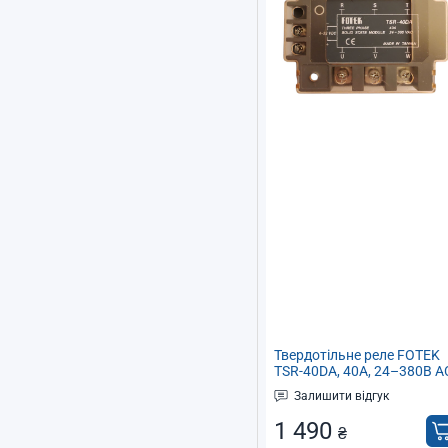
Твердотільне реле FOTEK
TSR-40DA, 40А, 24–380В A
керування 4–32В DC
Залишити відгук
1 490
₴