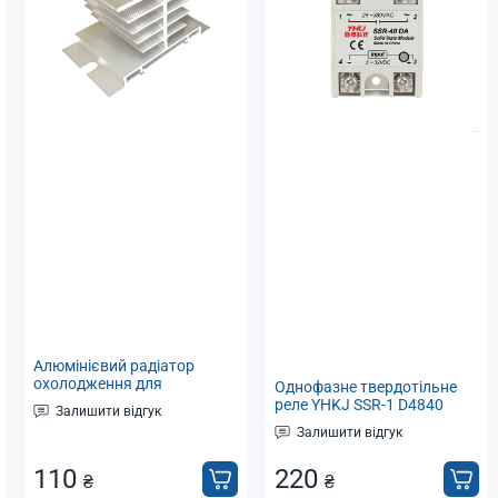
Алюмінієвий радіатор
охолодження для
Однофазне твердотільне
твердотільних реле SSR
реле YHKJ SSR-1 D4840
Залишити відгук
аналог Fotek SSR-40DA тип
Залишити відгук
DC-AC
110
220
₴
₴