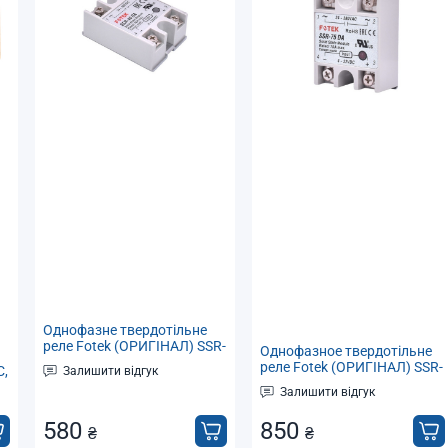
Однофазне твердотільне
реле Fotek (ОРИГІНАЛ) SSR-
Однофазное твердотільне
40DA тип DC-AC, Imax 40А
реле Fotek (ОРИГІНАЛ) SSR-
C,
Залишити відгук
24-380В змінного струму
75DA тип DC-AC, Imax 75А
Залишити відгук
24-380В змінного струму
580
850
₴
₴