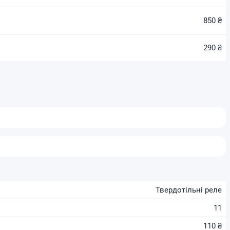
850 ₴
290 ₴
Твердотільні реле
11
110 ₴