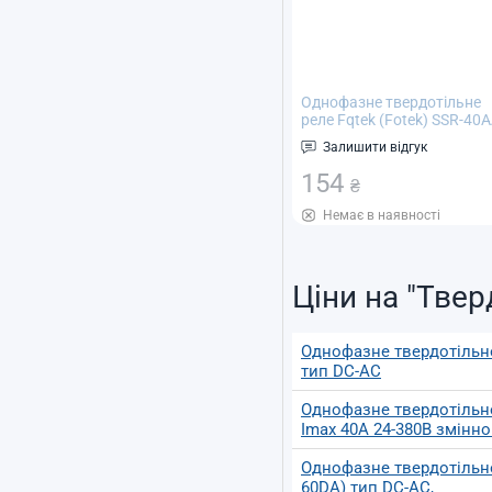
Однофазне твердотільне
реле Fqtek (Fotek) SSR-40
тип AC-AC, Imax 40А 24-
Залишити відгук
380В змінного струму
154
₴
Немає в наявності
Ціни на "Твер
Однофазне твердотільне
тип DC-AC
Однофазне твердотільне
Imax 40А 24-380В змінно
Однофазне твердотільне
60DA) тип DC-AC,