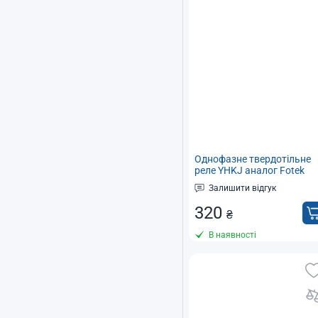
Однофазне твердотільне
реле YHKJ аналог Fotek
SSR-100DA тип DC-AC
Залишити відгук
320
₴
В наявності