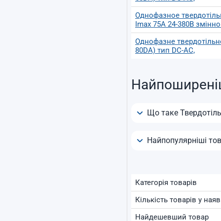
Однофазное твердотільн
Imax 75А 24-380В змінно
Однофазне твердотільне
80DA) тип DC-AC,
Найпоширені
Що таке Твердотіль
Найпопулярніші тов
Категорія товарів
Кількість товарів у наяв
Найдешевший товар