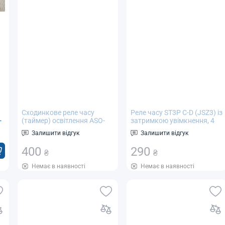
Сходинкове реле часу
Реле часу ST3P C-D (JSZ3) із
-
(таймер) освітлення ASO-
затримкою увімкнення, 4
201 (РЧ-602)
діапазони: 10 с; 100 с; 10 хв;
Залишити відгук
Залишити відгук
60 хв, AC 220 V
400
290
₴
₴
Немає в наявності
Немає в наявності