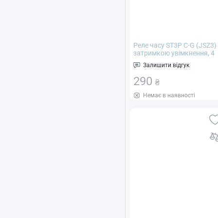
Реле часу ST3P C-G (JSZ3) 
затримкою увімкнення, 4
діапазони: 4 хв; 40 хв; 4 ч;
Залишити відгук
24 ч, AC 220 V
290
₴
Немає в наявності