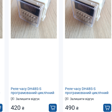
Реле часу DH48S-S
Реле часу DH48S-S
-
програмований циклічний
програмований циклічний
таймер 0.1 с - 99 год,
таймер 0.1 с - 99 год,
Залишити відгук
Залишити відгук
живлення 220 В
живлення 24V DC/AC
420
490
₴
₴