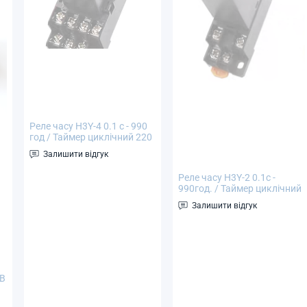
Реле часу H3Y-4 0.1 с - 990
год / Таймер циклічний 220
В
Залишити відгук
Реле часу H3Y-2 0.1с -
990год. / Таймер циклічний
220В
Залишити відгук
 В