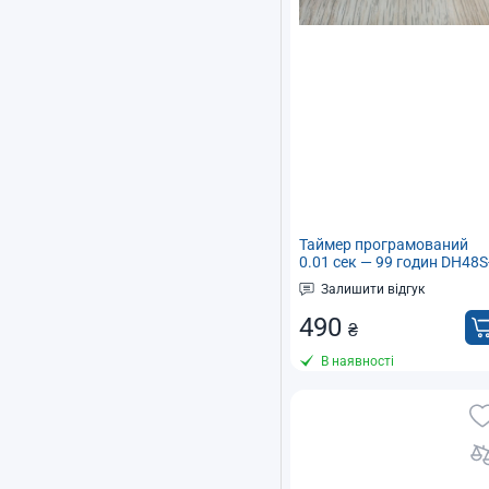
Таймер програмований
0.01 сек — 99 годин DH48S
2Z 24 В Реле часу
Залишити відгук
490
₴
В наявності