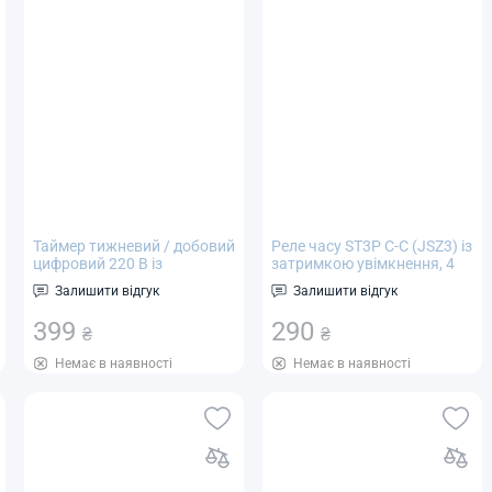
Таймер тижневий / добовий
Реле часу ST3P C-C (JSZ3) із
цифровий 220 В із
затримкою увімкнення, 4
розеткою і вилкою TM515
діапазони: 5 с; 50 с; 5 хв; 30
Залишити відгук
Залишити відгук
для побутових приладів
хв, AC 220 V
399
290
₴
₴
Немає в наявності
Немає в наявності