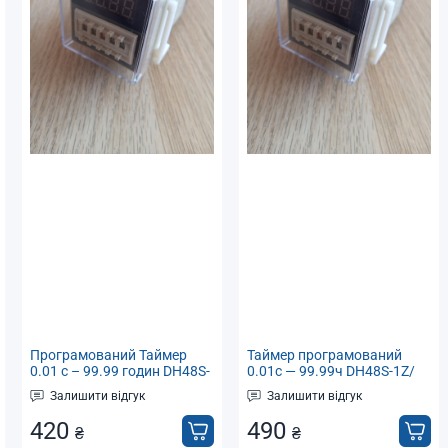
Програмований Таймер
Таймер програмований
0.01 с – 99.99 годин DH48S-
0.01с — 99.99ч DH48S-1Z/
1Z / Реле часу 220В
Реле часу AC/DC 24V
Залишити відгук
Залишити відгук
420
490
₴
₴