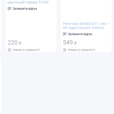
циклічний таймер T3230
Залишити відгук
Реле часу DH48S-S 0.1 сек —
99 годин (аналог Omron)
програмований циклічний
Залишити відгук
таймер. Живлення AC220V
220
549
₴
₴
Немає в наявності
Немає в наявності