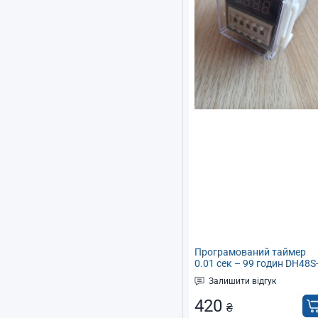
Програмований таймер
0.01 сек – 99 годин DH48S
2Z 220В / Реле часу
Залишити відгук
420
₴