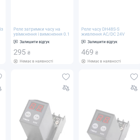
із
Реле затримки часу на
Реле часу DH48S-S
увімкнення і вимкнення 0.1
живлення AC/DC 24V
с ~ 10 діб GRT8-EC AC 230V
програмований циклічний
Залишити відгук
Залишити відгук
або AC/DC 24V на DIN рейку
таймер 0.1 сек-99 годин
295
469
₴
₴
Немає в наявності
Немає в наявності