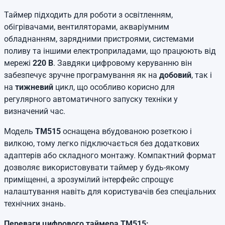
Таймер підходить для роботи з освітленням,
обігрівачами, вентиляторами, акваріумним
обладнанням, зарядними пристроями, системами
поливу та іншими електроприладами, що працюють від
мережі
220 В
. Завдяки цифровому керуванню він
забезпечує зручне програмування як на
добовий
, так і
на
тижневий
цикл, що особливо корисно для
регулярного автоматичного запуску техніки у
визначений час.
Модель
TM515
оснащена вбудованою розеткою і
вилкою, тому легко підключається без додаткових
адаптерів або складного монтажу. Компактний формат
дозволяє використовувати таймер у будь-якому
приміщенні, а зрозумілий інтерфейс спрощує
налаштування навіть для користувачів без спеціальних
технічних знань.
Переваги цифрового таймера TM515: