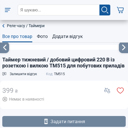
Реле часу / Таймери
Все про товар
Фото
Додати відгук
Таймер тижневий / добовий цифровий 220 В із
розеткою і вилкою TM515 для побутових приладів
Залишити відгук
Код:
TM515
399
₴
Немає в наявності
Задати питання