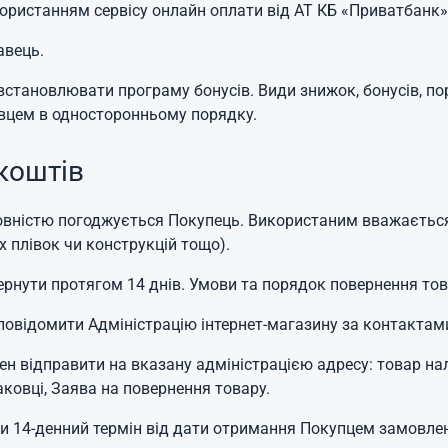
ористанням сервісу онлайн оплати від АТ КБ «Приватбанк» -
авець.
 встановлювати програму бонусів. Види знижок, бонусів, 
давцем в односторонньому порядку.
коштів
повністю погоджується Покупець. Використаним вважається 
х плівок чи конструкцій тощо).
овернути протягом 14 днів. Умови та порядок повернення тов
 повідомити Адміністрацію інтернет-магазину за контактами
н відправити на вказану адміністрацією адресу: товар нале
аковці, Заява на повернення товару.
ти 14-денний термін від дати отримання Покупцем замовлен