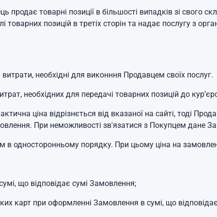
ць продає товарні позиції в більшості випадків зі свого с
і товарних позицій в третіх сторін та надає послугу з орган
і витрати, необхідні для виконння Продавцем своїх послуг.
итрат, необхідних для передачі товарних позицій до кур’єрс
 фактична ціна відрізнється від вказаної на сайті, тоді Пр
влення. При неможливості зв'язатися з Покупцем дане З
ем в односторонньому порядку. При цьому ціна на замовлен
сумі, що відповідає сумі Замовлення;
ких карт при оформленні Замовлення в сумі, що відповіда