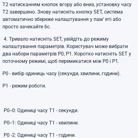
T2 натисканням кнопок вгору або вниз, установку часу
T2 завершено. Знову натисніть кнопку SET, система
автоматично збереже налаштування у пам’ яті або
просто зачекайте 6с.
4. Тривало натисніть SET, увійдіть до режиму
налаштування параметрів. Користувач може вибрати
два набори параметрів P0, P1. Коротко натисніть SET у
поточному режимі, щоб перемикатися між P0 і P1.
P0 - вибір одиниць часу (секунди, хвилини, години).
P1 - режим роботи.
P0--0: Одиниці часу Т1 - секунди.
P0--1: Одиниці часу T1 - хвилини.
P0 -2: Одиниці часу Т1 - години.