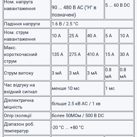
Ном. напруга
5 ... 60 В DC
90 ... 480 В AC ("H" в
навантаження
позначені)
Падіння напруги
1.6 В / 2.5 °С
Ном. струм
10 А
25 А
40 А
5 А
10 А
навантаження
Макс.
короткочасний
135 А
275 А
410 А
15 А
30 А
струм
0.8
0.8
Струм витоку
3 мА
3 мА
3 мА
мА
мА
Час відгуку на
менше 10 мс
1 мс
вхідний сигнал
Діелектрична
більше 2.5 кВ AC / 1 хв
міцність
Опір ізоляції
более 50МОм / 500 В DC
Діапазон роб.
-20 °С ... +80 °C
температур