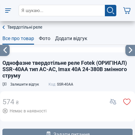
Твердотільні реле
Все про товар
Фото
Додати відгук
Однофазне твердотільне реле Fotek (ОРИГІНАЛ)
SSR-40AA тип AC-AC, Imax 40А 24-380В змінного
струму
Залишити відгук
Код:
SSR-40AA
574
₴
Немає в наявності
Задати питання