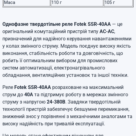
Маса
110 г
105 г
Однофазне твердотільне реле Fotek SSR-40AA
— це
оригінальний комутаційний пристрій типу
AC-AC
,
призначений для надійного керування навантаженнями
у колах змінного струму. Модель поєднує високу якість
виконання, стабільність роботи та довговічність, що
робить її оптимальним вибором для промислових
систем автоматизації, електронагрівального
обладнання, вентиляційних установок та іншої техніки.
Реле
Fotek SSR-40AA
розраховане на максимальний
струм до
40А
та підтримує роботу в мережах змінного
струму з напругою
24-380В
. Завдяки твердотільній
технології пристрій забезпечує безшумне перемикання,
знижений знос у порівнянні з механічними аналогами та
високу надійність при тривалій експлуатації.
Ця модель стане ефективним рішенням для