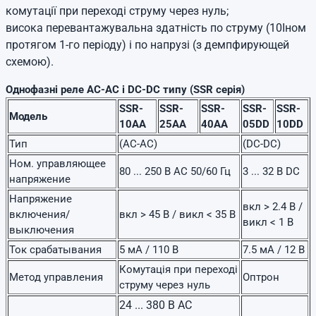
комутації при переході струму через нуль;
висока перевантажувальна здатність по струму (10Iном
протягом 1-го періоду) і по напрузі (з демпфирующей
схемою).
Однофазні реле AC-AC і DC-DC типу (SSR серія)
SSR-
SSR-
SSR-
SSR-
SSR-
Модель
10AA
25AA
40AA
05DD
10DD
Тип
(AC-AC)
(DC-DC)
Ном. управляющее
80 ... 250 В AC 50/60 Гц
3 ... 32 В DC
напряжение
Напряжение
вкл > 2.4 В /
включения/
вкл > 45 В / викл < 35 В
викл < 1 В
выключения
Ток срабатывания
5 мА / 110 В
7.5 мА / 12 В
Комутація при переході
Метод управления
Оптрон
струму через нуль
24 ... 380 В AC