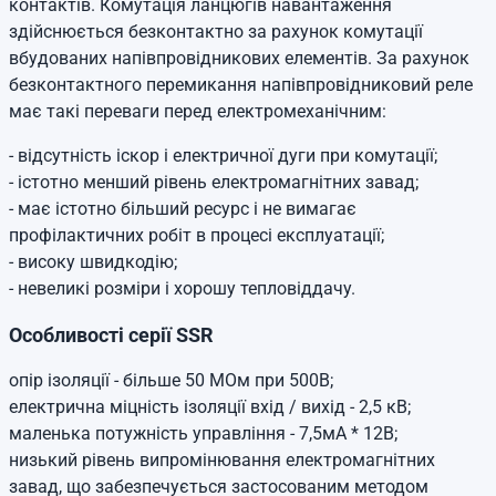
контактів. Комутація ланцюгів навантаження
здійснюється безконтактно за рахунок комутації
вбудованих напівпровідникових елементів. За рахунок
безконтактного перемикання напівпровідниковий реле
має такі переваги перед електромеханічним:
- відсутність іскор і електричної дуги при комутації;
- істотно менший рівень електромагнітних завад;
- має істотно більший ресурс і не вимагає
профілактичних робіт в процесі експлуатації;
- високу швидкодію;
- невеликі розміри і хорошу тепловіддачу.
Особливості серії SSR
опір ізоляції - більше 50 МОм при 500В;
електрична міцність ізоляції вхід / вихід - 2,5 кВ;
маленька потужність управління - 7,5мА * 12В;
низький рівень випромінювання електромагнітних
завад, що забезпечується застосованим методом