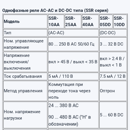
Однофазные реле AC-AC и DC-DC типа (SSR серия)
SSR-
SSR-
SSR-
SSR-
SSR-
Модель
10AA
25AA
40AA
05DD
10DD
Тип
(AC-AC)
(DC-DC)
Ном. управляющее
80 ... 250 В AC 50/60 Гц
3 ... 32 В DC
напряжение
Напряжение
вкл > 2.4 В /
включения/
вкл > 45 В / выкл < 35 В
выкл < 1 В
выключения
Ток срабатывания
5 мА / 110 В
7.5 мА / 12 В
Коммутация при
Метод управления
переходе тока через
Оптрон
ноль
24 ... 380 В AC
Ном. напряжение
5 ... 60 В DC
90 ... 480 В AC ("H" в
нагрузки
обозначении)