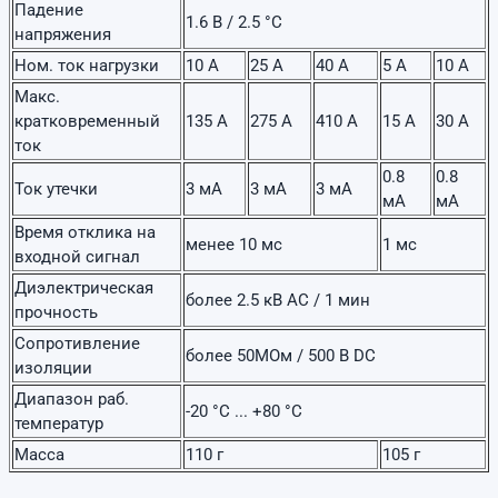
Падение
1.6 В / 2.5 °С
напряжения
Ном. ток нагрузки
10 А
25 А
40 А
5 А
10 А
Макс.
кратковременный
135 А
275 А
410 А
15 А
30 А
ток
0.8
0.8
Ток утечки
3 мА
3 мА
3 мА
мА
мА
Время отклика на
менее 10 мс
1 мс
входной сигнал
Диэлектрическая
более 2.5 кВ AC / 1 мин
прочность
Сопротивление
более 50МОм / 500 В DC
изоляции
Диапазон раб.
-20 °С ... +80 °C
температур
Масса
110 г
105 г