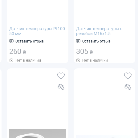
Датчик температуры Pt100
Датчик температуры с
50 мм
резьбой М16х1.5
(термосопротивление) для
термосопротивление Pt100
Оставить отзыв
Оставить отзыв
ПИД
XKWZP-291
термоконтроллера -50...+400°C
260
305
₴
₴
Нет в наличии
Нет в наличии