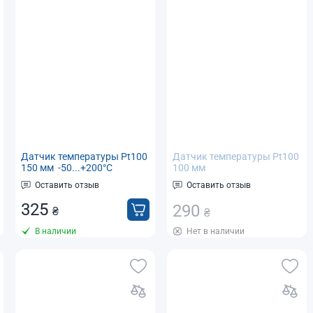
Датчик температуры Pt100
Датчик температуры Pt100
150 мм -50...+200°C
100 мм
термосопротивление для
(термосопротивление) для
Оставить отзыв
Оставить отзыв
ПИД термоконтроллера
ПИД
термоконтроллера -50...+400°
325
290
₴
₴
В наличии
Нет в наличии