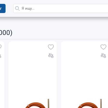
г
000)