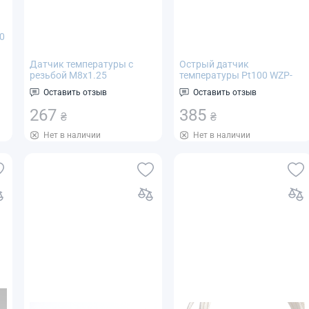
0
Датчик температуры с
Острый датчик
я
резьбой М8х1.25
температуры Pt100 WZP-
200°C
термосопротивление Pt100
035 3*150мм для пищевых
Оставить отзыв
Оставить отзыв
XKWZP-291
продуктов -50..+200°C
267
385
₴
₴
Нет в наличии
Нет в наличии