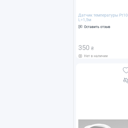
Датчик температуры Pt10
L=1,5м
водонепроницаемый
Оставить отзыв
(термосопротивление) дл
термоконтроллера -50...+
350
₴
Нет в наличии