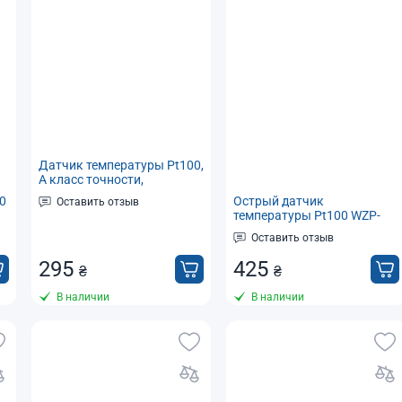
Датчик температуры Pt100,
А класс точности,
водонепроницаемый, 1м
0
Острый датчик
Оставить отзыв
(термосопротивление), -50...+200°C
температуры Pt100 WZP-
ы
035 3*150мм для пищевых
Оставить отзыв
продуктов, -50..+200°C
295
425
₴
₴
В наличии
В наличии