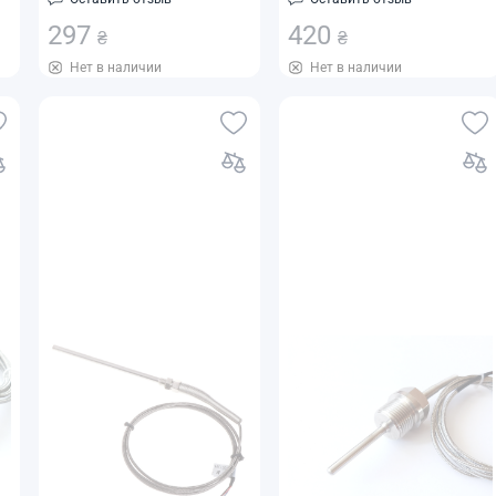
XKWZP-291
-50...+200°C
297
420
₴
₴
Нет в наличии
Нет в наличии