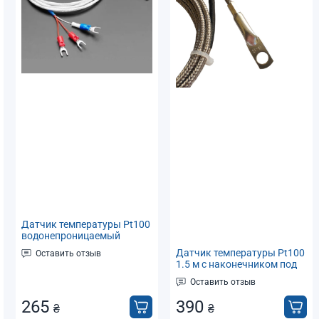
Датчик температуры Pt100
водонепроницаемый
(термосопротивление) для
Датчик температуры Pt100
Оставить отзыв
ПИД
1.5 м с наконечником под
термоконтроллера -50...+200°C
винт (термосопротивление)
Оставить отзыв
-50...+400°C
265
390
₴
₴