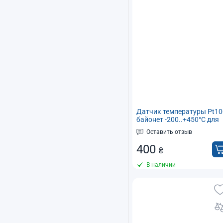
Датчик температуры Pt10
байонет -200..+450°C для
контроллера температур
Оставить отзыв
с пружиной
400
₴
В наличии