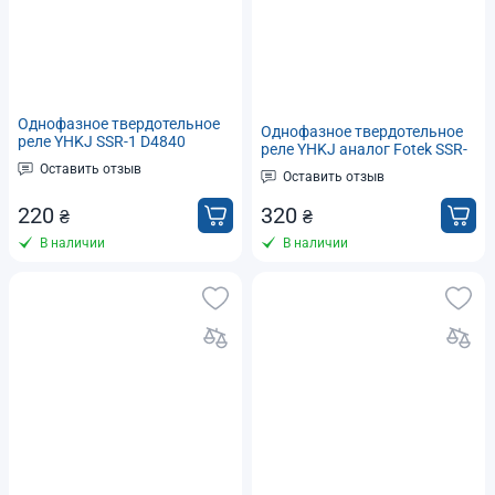
Однофазное твердотельное
Однофазное твердотельное
реле YHKJ SSR-1 D4840
реле YHKJ аналог Fotek SSR-
аналог Fotek SSR-40DA тип
100DA тип DC-AC
Оставить отзыв
DC-AC
Оставить отзыв
220
320
₴
₴
В наличии
В наличии