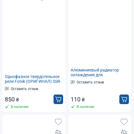
Алюминиевый радиатор
охлаждения для
Однофазное твердотельное
твердотельных реле SSR
реле Fotek (ОРИГИНАЛ) SSR-
Оставить отзыв
75DA тип DC-AC, Imax 75А 24-
Оставить отзыв
380В переменного тока
850
110
₴
₴
В наличии
В наличии