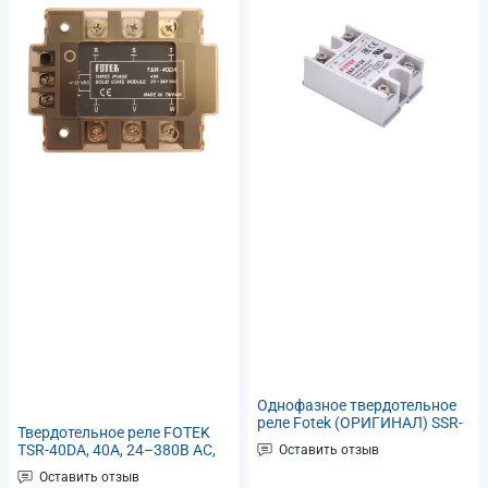
Однофазное твердотельное
реле Fotek (ОРИГИНАЛ) SSR-
Твердотельное реле FOTEK
40DA тип DC-AC, Imax 40А 24-
TSR-40DA, 40А, 24–380В AC,
Оставить отзыв
380В переменного тока
управление 4–32В DC
Оставить отзыв