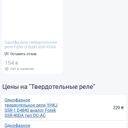
Однофазное твердотельное
реле Fqfer (Fotek) SSR-40AA
тип AC-AC, Imax 40А 24-380В
Оставить отзыв
переменного тока
154
₴
Нет в наличии
Цены на "Твердотельные реле"
Однофазное
твердотельное реле YHKJ
220 ₴
SSR-1 D4840 аналог Fotek
SSR-40DA тип DC-AC
Однофазное