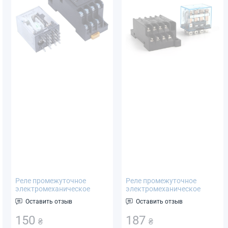
Реле промежуточное
Реле промежуточное
электромеханическое
электромеханическое
HH54P (MY4P, MY4NJ) 24В,
HH64P (LY4NJ) 240VAC, 10A
Оставить отзыв
Оставить отзыв
5A с контактной
с контактной площадкой
площадкой PYF14A
PTF14A
150
187
₴
₴