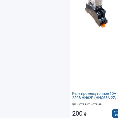
Реле промежуточное 10А
220В HH62P (HHC68A-2Z,
LY2NJ) с контактной
Оставить отзыв
площадкой PTF08A
200
₴