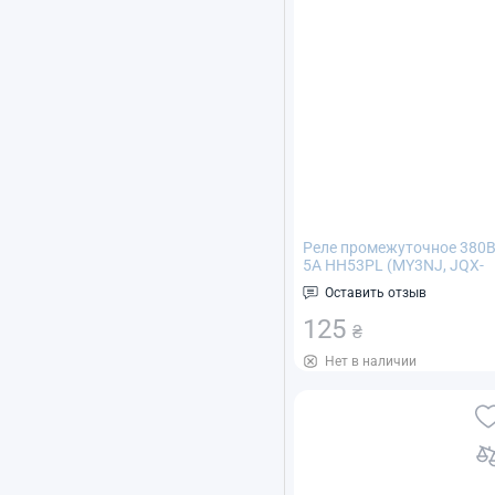
Реле промежуточное 380
5А HH53PL (МY3NJ, JQX-
13F)
Оставить отзыв
125
₴
Нет в наличии