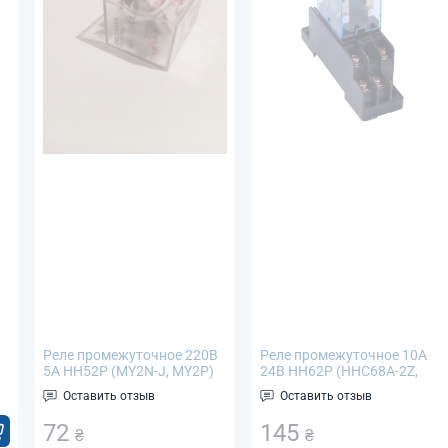
Реле промежуточное 220В
Реле промежуточное 10А
5А HH52P (MY2N-J, MY2P)
24В HH62P (HHC68A-2Z,
LY2NJ) с контактной
Оставить отзыв
Оставить отзыв
площадкой PTF08A
72
145
₴
₴