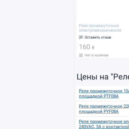
Реле промежуточное
электромеханическое
HH54P (MY4P, MY4NJ)
Оставить отзыв
240VAC, 5A с контактной
площадкой PYF14A
160
₴
Нет в наличии
Цены на "Рел
Реле промежуточное 10А
площадкой PTF08A
Реле промежуточное 220
площадкой PYF08A
Реле промежуточное эл
240VAC, 5A с контактн