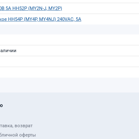
0В 5А HH52P (MY2N-J, MY2P)
кое HH54P (MY4P, MY4NJ) 240VAC, 5A
наличии
ю
тавка, возврат
бличной оферты