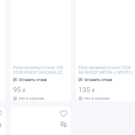
В
Реле промежуточное 10А
Реле промежуточное 220В
220В HH62P (HHC68A-2Z,
5А HH52P (MY2N-J, MY2P) с
LY2NJ)
контактной площадкой
Оставить отзыв
Оставить отзыв
PYF08A
95
135
₴
₴
Нет в наличии
Нет в наличии