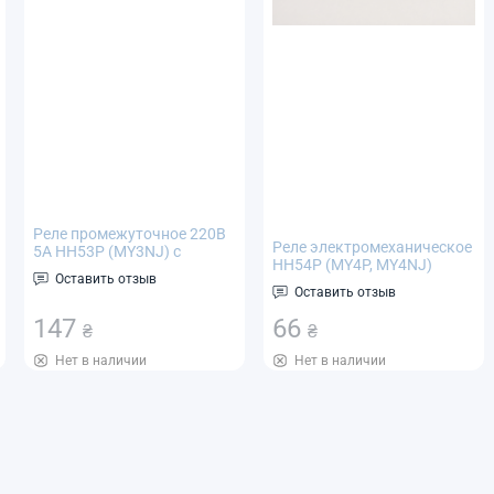
Реле промежуточное 220В
Реле электромеханическое
5А HH53P (МY3NJ) с
HH54P (MY4P, MY4NJ)
контактной площадкой
Оставить отзыв
240VAC, 5A
PYF11A
Оставить отзыв
147
66
₴
₴
Нет в наличии
Нет в наличии