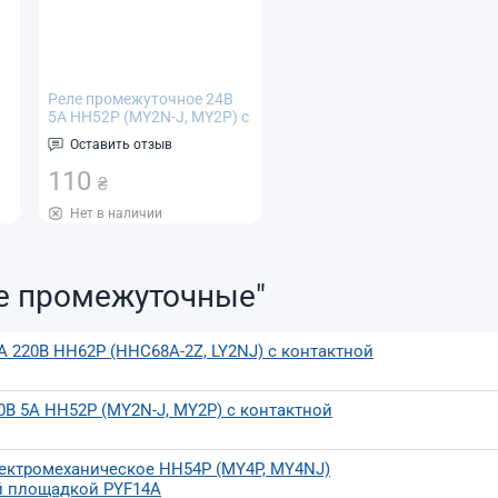
Реле промежуточное 24В
5А HH52P (MY2N-J, MY2P) с
контактной площадкой
Оставить отзыв
PYF08A
110
₴
Нет в наличии
е промежуточные"
 220В HH62P (HHC68A-2Z, LY2NJ) с контактной
В 5А HH52P (MY2N-J, MY2P) с контактной
ектромеханическое HH54P (MY4P, MY4NJ)
ой площадкой PYF14A