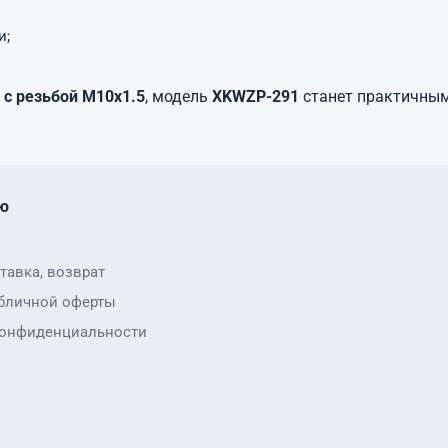
и;
 с резьбой М10х1.5
, модель
XKWZP-291
станет практичным
ю
тавка, возврат
бличной оферты
конфиденциальности