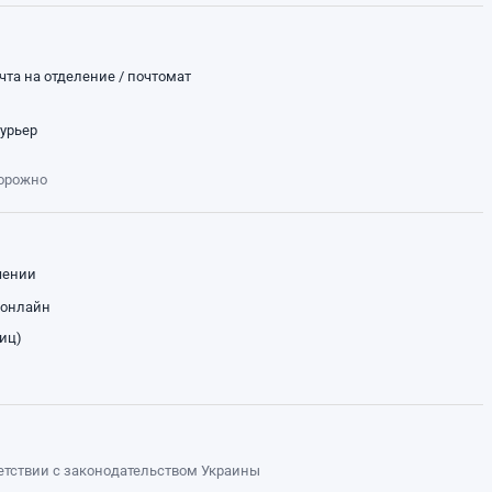
чта на отделение / почтомат
курьер
торожно
чении
 онлайн
лиц)
ветствии с законодательством Украины