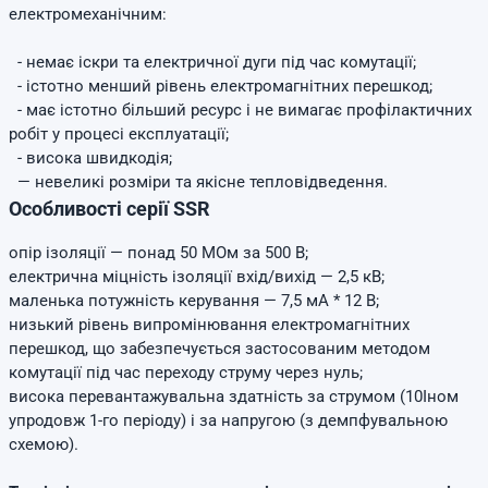
електромеханічним:
- немає іскри та електричної дуги під час комутації;
- істотно менший рівень електромагнітних перешкод;
- має істотно більший ресурс і не вимагає профілактичних
робіт у процесі експлуатації;
- висока швидкодія;
— невеликі розміри та якісне тепловідведення.
Особливості серії SSR
опір ізоляції — понад 50 МОм за 500 В;
електрична міцність ізоляції вхід/вихід — 2,5 кВ;
маленька потужність керування — 7,5 мА * 12 В;
низький рівень випромінювання електромагнітних
перешкод, що забезпечується застосованим методом
комутації під час переходу струму через нуль;
висока перевантажувальна здатність за струмом (10Iном
упродовж 1-го періоду) і за напругою (з демпфувальною
схемою).