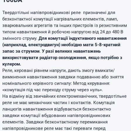
Твердотільні напівпровідникові реле призначені для
безконтактної комутації нагрівальних елементів, ламп,
зварювальних агрегатів та інших пристроїв із резистивним
типом навантаження й робочою напругою від 24 до 480 В
змінного струму.
Для комутації індуктивного навантаження
(наприклад, електродвигун) необхідно мати 5-8-кратний
запас за струмом
.
У разі великих навантажень
використовувати радіатор охолодження, якщо потрібно з
кулером.
Реле, керовані рівнем напруги, дають змогу вмикати/
вимкнення навантаження завдяки подаванню або зняття
номінального керівного сигналу: Метод керування:
«комутація під час переходу струму через нуль».
На відміну від звичайних електромеханічних, твердотільне
реле не має механічних частин і контактів. Комутація
ланцюгів навантаження відбувається безконтактно
завдяки комутації вбудованих напівпровідникових
елементів. Завдяки безконтактному перемикання
напівпровідникове реле має такі переваги перед