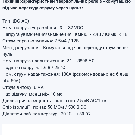
Технічні характеристики твердотільних реле з «комутацією
під час переходу струму через нуль»:
Тип: (DC-AC)
Ном. напруга управління: 3 ... 32 VDC
Напруга увімкнення/вимкнення: вмик. > 2.4В / вимк. < 1В
Струм спрацьовування: 7.5мА / 12В
Метод керування: Комутація під час переходу струм через
нуль
Ном. напруга навантаження: 24 ... 380В AC
Падіння напруги: 1.6 В / 25 °С
Ном. струм навантаження: 100А (рекомендовано не більш
ніж 50А)
Струм витоку: 6 мА
Час відгуку: менш ніж 10 мс
Діелектрична міцність: більш ніж 2.5 кВ AC/1 хв
Опір ізоляції: понад 50 МОм / 500 В DC
Діапазон раб. температур: -20 °C... +80 °C