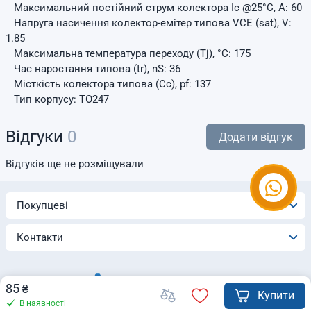
Максимальний постійний струм колектора
Ic
@25°C, A: 60
Напруга насичення колектор-емітер типова
VCE (sat)
, V:
1.85
Максимальна температура переходу (Tj), °C: 175
Час наростання типова (tr), nS: 36
Місткість колектора типова (Cc), pf: 137
Тип корпусу: TO247
Відгуки
0
Додати відгук
Відгуків ще не розміщували
Покупцеві
Контакти
85
₴
Купити
В наявності
© 2026 Інтернет-магазин «Automatica»