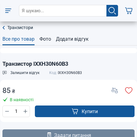
Транзистори
Все про товар
Фото
Додати відгук
Транзистор IXXH30N60B3
Залишити відгук
Код:
IXXH30N60B3
85
₴
В наявності
Купити
Задати питання