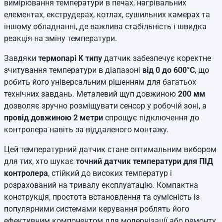
вимірювання температури в печах, нагрівальних
елементах, екструдерах, котлах, сушильних камерах та
іншому обладнанні, де важлива стабільність і швидка
реакція на зміну температури.
Завдяки
термопарі K типу
датчик забезпечує коректне
зчитування температури в діапазоні
від 0 до 600°C
, що
робить його універсальним рішенням для багатьох
технічних завдань. Металевий щуп довжиною
200 мм
дозволяє зручно розміщувати сенсор у робочій зоні, а
провід довжиною 2 метри
спрощує підключення до
контролера навіть за віддаленого монтажу.
Цей температурний датчик стане оптимальним вибором
для тих, хто шукає
точний датчик температури для ПІД
контролера
, стійкий до високих температур і
розрахований на тривалу експлуатацію. Компактна
конструкція, простота встановлення та сумісність із
популярними системами керування роблять його
ефективним компонентом для модернізації або ремонту