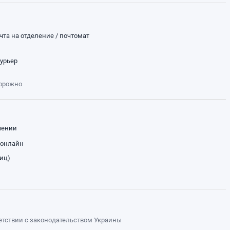
чта на отделение / почтомат
курьер
торожно
чении
 онлайн
лиц)
ветствии с законодательством Украины