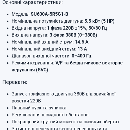
Основні характеристики:
Модель:
SU600A-5R5G1-B
Номінальна потужність двигуна:
5
.5 кВт (5 HP)
Вхідна напруга:
1 фаза 220В ±15%, 50/60 Гц
Вихідна напруга:
3 фази 380В (0–380В)
Номінальний вхідний струм:
14
.6 А
Номінальний вихідний струм:
13
А
Діапазон вихідної частоти:
0–400 Гц
Режими керування:
V/F та бездатчикове векторне
керування (SVC)
Переваги:
Запуск трифазного двигуна 380В від звичайної
розетки 220В
Плавний пуск та зупинка
Регулювання швидкості обертання
Покращений крутний момент на низьких обертах
Захист від перевантаження, перенапруги та