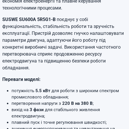
економія електроенергії та плавне керування
технологічними процесами.
SUSWE SU600A 5R5G1-B
поєднує у собі
функціональність, стабільність роботи та зручність
експлуатації. Пристрій дозволяє гнучко налаштовувати
параметри двигуна, адаптуючи його роботу під
конкретні виробничі задачі. Використання частотного
перетворювача сприяє продовженню ресурсу
електродвигуна та підвищенню безпеки роботи
обладнання.
Переваги моделі:
потужність
5.5 кВт
для роботи з широким спектром
промислового обладнання;
перетворення напруги з
220 В на 380 В
;
вихід на
3 фази
для стабільного живлення
електродвигуна;
плавний пуск і точне регулювання швидкості;
зниження енергоспоживання та навантаження на