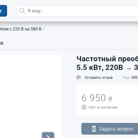
г
ели с 220 В на 380 В
ыв
Частотный прео
5.5 кВт, 220В → 
Оставить отзыв
Код:
5R5
6 950
₴
Нет в наличии
Задать вопрос