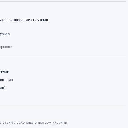
чта на отделение / почтомат
курьер
торожно
чении
 онлайн
лиц)
ветствии с законодательством Украины