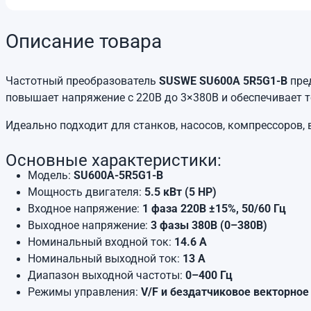
Описание товара
Частотный преобразователь
SUSWE SU600A 5R5G1-B
пред
повышает напряжение с 220В до 3×380В и обеспечивает 
Идеально подходит для станков, насосов, компрессоров
Основные характеристики:
Модель:
SU600A-5R5G1-B
Мощность двигателя:
5
.5
кВт (5 HP)
Входное напряжение:
1 фаза 220В ±15%, 50/60 Гц
Выходное напряжение:
3 фазы 380В (0–380В)
Номинальный входной ток:
14
.6 А
Номинальный выходной ток:
13
А
Диапазон выходной частоты:
0–400 Гц
Режимы управления:
V/F и бездатчиковое векторное