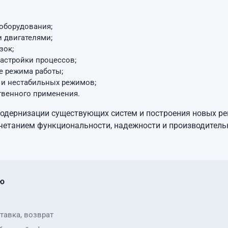
оборудования;
 двигателями;
зок;
настройки процессов;
е режима работы;
к и нестабильных режимов;
твенного применения.
одернизации существующих систем и построения новых ре
етанием функциональности, надежности и производительн
ю
тавка, возврат