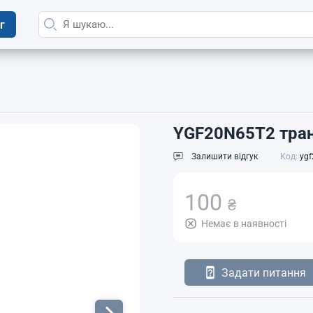
г
YGF20N65T2 тран
Залишити відгук
Код:
ygf
100
₴
Немає в наявності
Задати питання