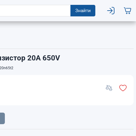
Знайти
зистор 20A 650V
20n65t2