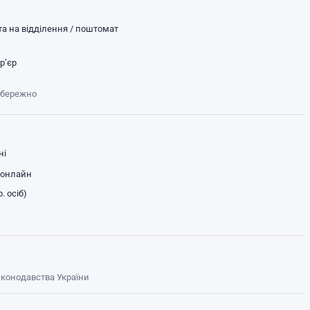
а на відділення / поштомат
р’єр
обережно
ні
 онлайн
. осіб)
законодавства України