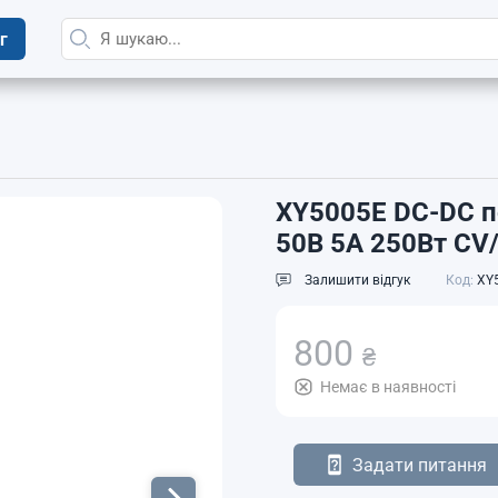
г
XY5005E DC-DC п
50В 5А 250Вт CV
Залишити відгук
Код:
XY
800
₴
Немає в наявності
Задати питання