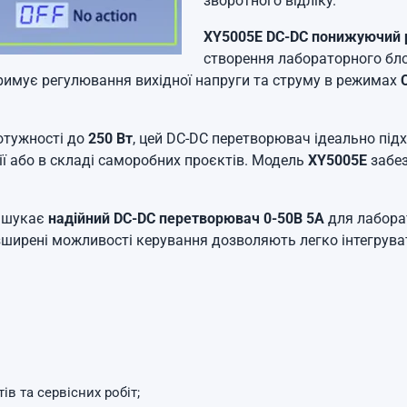
зворотного відліку.
XY5005E DC-DC понижуючий 
створення лабораторного бл
тримує регулювання вихідної напруги та струму в режимах
отужності до
250 Вт
, цей DC-DC перетворювач ідеально під
ії або в складі саморобних проєктів. Модель
XY5005E
забез
о шукає
надійний DC-DC перетворювач 0-50В 5А
для лабора
ширені можливості керування дозволяють легко інтегруват
в та сервісних робіт;