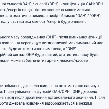
ої ємності(OAH) / енергії (OPH): коли функція OAH/OPH
ость/енергія вища, ніж встановлена максимальна
ня автоматично вимикає вихід і блимає "OAH" / "OPH".
гналу статистика ємності/енергії буде очищена
ого часу розряджання (OHP): після вмикання функції
ла живлення перевищує встановлений максимальний час
ість буде автоматично вимкнена, а "OHP"
арійний сигнал OHP буде знятий, статистика часу буде
кція може забезпечити гарне кількісне/часове
не ввімкнені, джерело живлення автоматично записує
и.
Після увімкнення функцій OAH/OPH і OHP джерело
е вихід після досягнення встановленого значення.
Після
оботи джерела живлення відображається в режимі