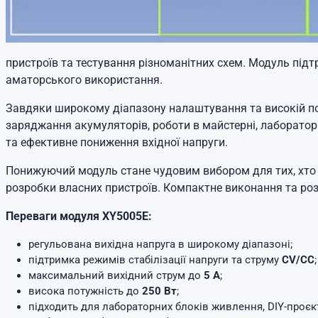
пристроїв та тестування різноманітних схем. Модуль під
аматорського використання.
Завдяки широкому діапазону налаштування та високій п
заряджання акумуляторів, роботи в майстерні, лаборатор
та ефективне пониження вхідної напруги.
Понижуючий модуль стане чудовим вибором для тих, хт
розробки власних пристроїв. Компактне виконання та роз
Переваги модуля XY5005E:
регульована вихідна напруга в широкому діапазоні;
підтримка режимів стабілізації напруги та струму
CV/CC
;
максимальний вихідний струм до
5 А
;
висока потужність до
250 Вт
;
підходить для лабораторних блоків живлення, DIY-проєкті