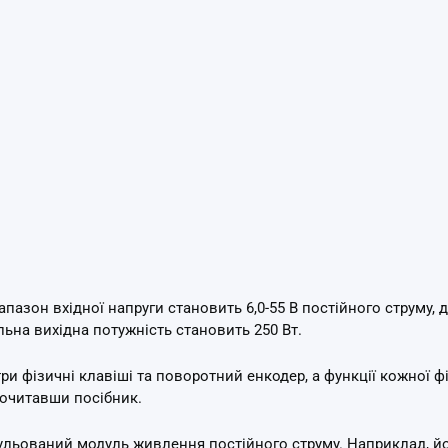
апазон вхідної напруги становить 6,0-55 В постійного струму, д
ьна вихідна потужність становить 250 Вт.
 фізичні клавіші та поворотний енкодер, а функції кожної фі
рочитавши посібник.
ульований модуль живлення постійного струму.
Наприклад, й