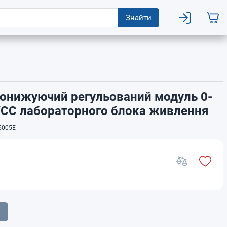
Знайти
онижуючий регульований модуль 0-
/CC лабораторного блока живлення
5005E