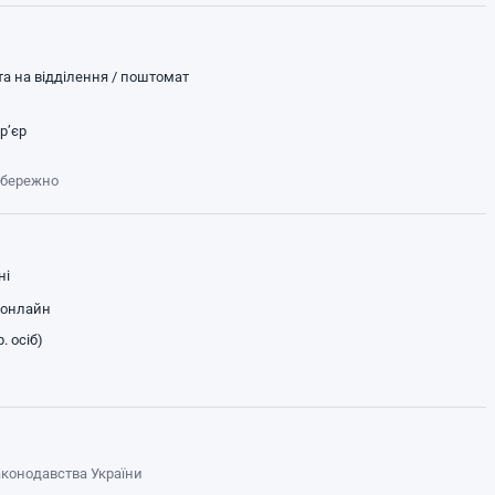
а на відділення / поштомат
р’єр
обережно
ні
 онлайн
. осіб)
законодавства України