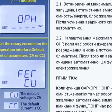
2.1. Встановлення максимальн
запущена, і статистична ємн
ємность/енергія, блок живлен
Після усунення аварійного си
автоматично.
2.2.
Налаштування максимальн
OHP, коли час роботи джере
розряджання, вихідна потужн
блиматиме.
Після того як ав
очищена автоматично. Ця фун
електроживлення.
ПРИМІТКА:
Коли функції OAP/OPH і OHP 
ємність/енергію та час робот
живлення автоматично вимкн
вмикання функції OHP час р