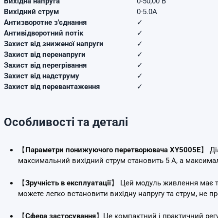
Вихідна напруга
0-50,00 В
Вихідний струм
0-5.0А
Антизворотне з'єднання
✓
Антивідворотний потік
✓
Захист від зниженої напруги
✓
Захист від перенапруги
✓
Захист від перегрівання
✓
Захист від надструму
✓
Захист від перевантаження
✓
Особливості та деталі
【
Параметри понижуючого перетворювача
XY5005E
】 Ді
максимальний вихідний струм становить 5 А, а максимал
【
Зручність в експлуатації
】 Цей модуль живлення має три
можете легко встановити вихідну напругу та струм, не п
【
Сфера застосування
】Це компактний і практичний рег