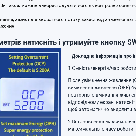
Ви також можете використовувати його як контролер сонячно
ання, захист від зворотного потоку, захист від зниженої напр
аження.
метрів натисніть і утримуйте кнопку S
Докладна інформація про ін
1 Ємність/енергія/час роботи
Після увімкнення живлення (
вимкнення живлення (OFF) бу
повторного вмикання живлен
відповідному екрані натисні
щоб автоматично видалити ві
2 Встановлення максимальної
максимального часу роботи