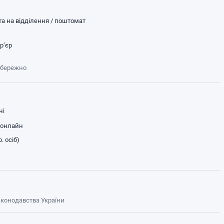
а на відділення / поштомат
р’єр
обережно
ні
 онлайн
. осіб)
законодавства України