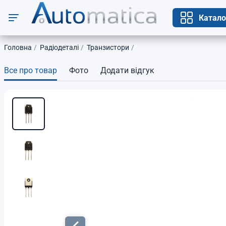
Катало
Головна
Радіодеталі
Транзистори
Все про товар
Фото
Додати відгук