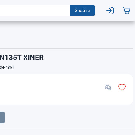
Знайти
N135T XINER
25N135T