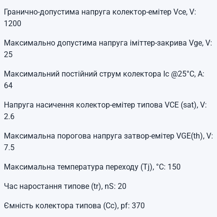
Гранично-допустима напруга колектор-емітер
Vce
, V:
1200
Максимально допустима напруга іміттер-закрива
Vge
, V:
25
Максимальний постійний струм колектора
Ic
@25°C, A:
64
Напруга насичення колектор-емітер типова
VCE (sat)
, V:
2.6
Максимальна порогова напруга затвор-емітер
VGE(th)
, V:
7.5
Максимальна температура переходу (Tj), °C: 150
Час наростання типове (tr), nS: 20
Ємність колектора типова (Cc), pf: 370