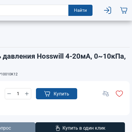
Найти
 давления Hosswill 4-20мА, 0~10кПа,
10010K12
Купить
опрос
Купить в один клик