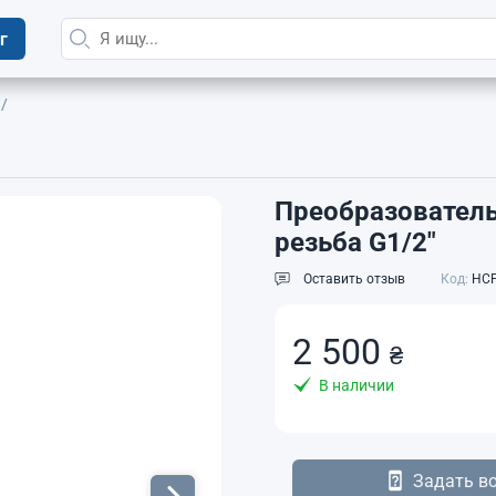
г
Преобразователь
резьба G1/2"
Оставить отзыв
Код:
HCP
2 500
₴
В наличии
Задать в