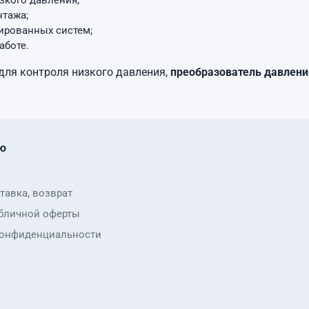
зкого давления;
нтажа;
ированных систем;
аботе.
для контроля низкого давления,
преобразователь давления
ю
тавка, возврат
бличной оферты
конфиденциальности