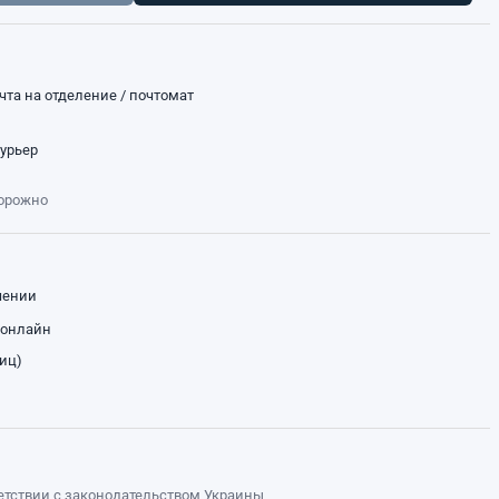
чта на отделение / почтомат
курьер
торожно
чении
 онлайн
лиц)
ветствии с законодательством Украины