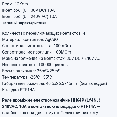
Rобм. 12Kom
Іконт.роб. (U = 30V DC) 10A
Іконт.роб. (U = 240V AC) 10A
Загальні характеристики
Количество переключающих контактов: 4
Материал контактов: AgCdO
Сопротивление контакта: 100mOm
Сопротивление изоляции: 100MOm
Макс.напряжение на контактах: 30V DC / 240V AC
Износостойкость: 100000 циклов
Время вкл/выкл: 25mS/25mS
Температура: -25°С +55°С
Габаритные размеры: 40.5х26.5х45mm (без выводов)
Колодка PTF14A
Реле проміжне електромеханічне HH64P (LY4NJ)
240VAC, 10A з контактною площадкою PTF14A
—
надійне рішення для комутації електричних кіл у