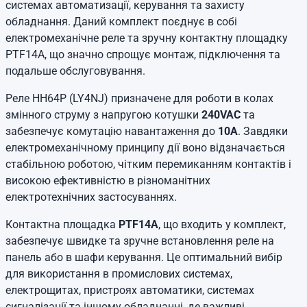
системах автоматизації, керування та захисту
обладнання. Даний комплект поєднує в собі
електромеханічне реле та зручну контактну площадку
PTF14A, що значно спрощує монтаж, підключення та
подальше обслуговування.
Реле HH64P (LY4NJ) призначене для роботи в колах
змінного струму з напругою котушки
240VAC
та
забезпечує комутацію навантаження до
10A
. Завдяки
електромеханічному принципу дії воно відзначається
стабільною роботою, чітким перемиканням контактів і
високою ефективністю в різноманітних
електротехнічних застосуваннях.
Контактна площадка
PTF14A
, що входить у комплект,
забезпечує швидке та зручне встановлення реле на
панель або в шафи керування. Це оптимальний вибір
для використання в промислових системах,
електрощитах, пристроях автоматики, системах
сигналізації та іншому обладнанні, де важливі