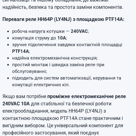
надійність, безпека та простота заміни компонентів.
Переваги реле HH64P (LY4NJ) з площадкою PTF14A:
робоча напруга котушки —
240VAC
;
комутація струму до
10A
;
зручне підключення завдяки контактній площадці
PTF14A
;
надійна електромеханічна конструкція;
простий монтаж і швидка заміна реле при
обслуговуванні;
підходить для систем автоматизації, керування та
комутації електричних кіл.
Якщо вам потрібне
проміжне електромеханічне реле
240VAC 10A
для стабільної та безпечної роботи
електрообладнання, модель HH64P (LY4NJ) з
контактною площадкою PTF14A стане практичним і
вигідним вибором. Це універсальний компонент для
професійного застосування, який поєднує