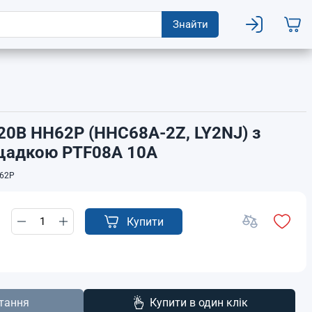
Знайти
20В HH62P (HHC68A-2Z, LY2NJ) з
щадкою PTF08A 10А
62P
Купити
тання
Купити в один клік