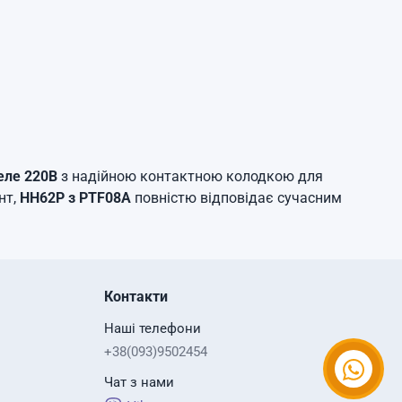
еле 220В
з надійною контактною колодкою для
нт,
HH62P з PTF08A
повністю відповідає сучасним
Контакти
Наші телефони
+38(093)9502454
Чат з нами