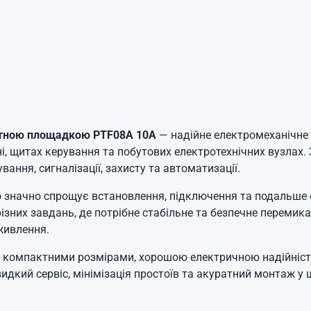
актною площадкою PTF08A 10А
— надійне електромеханічне 
 щитах керування та побутових електротехнічних вузлах. З
ння, сигналізації, захисту та автоматизації.
о значно спрощує встановлення, підключення та подальше 
ізних завдань, де потрібне стабільне та безпечне переми
живлення.
 компактними розмірами, хорошою електричною надійністю
видкий сервіс, мінімізація простоїв та акуратний монтаж 