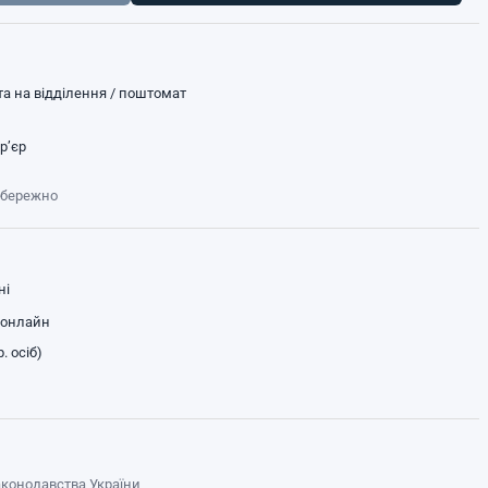
а на відділення / поштомат
р’єр
обережно
ні
 онлайн
. осіб)
законодавства України