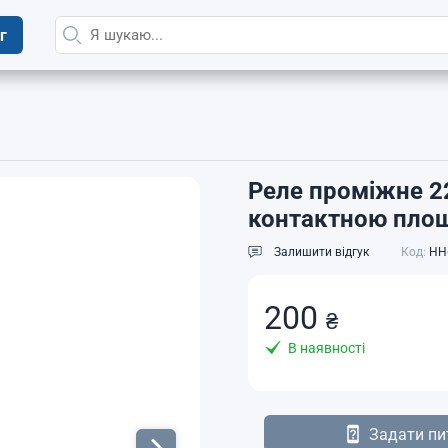
г
Реле проміжне 2
контактною пло
Залишити відгук
Код:
HH
200
₴
В наявності
Задати пи