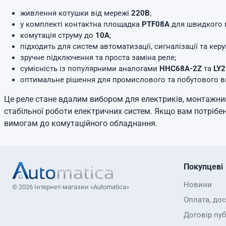
живлення котушки від мережі
220В
;
у комплекті контактна площадка
PTF08A
для швидкого 
комутація струму до
10А
;
підходить для систем автоматизації, сигналізації та кер
зручне підключення та проста заміна реле;
сумісність із популярними аналогами
HHC68A-2Z
та
LY
оптимальне рішення для промислового та побутового в
Це реле стане вдалим вибором для електриків, монтажників
стабільної роботи електричних систем. Якщо вам потрібен
вимогам до комутаційного обладнання.
Покупцеві
Новини
© 2026 Інтернет-магазин «Automatica»
Оплата, до
Договір пуб