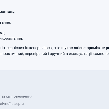
монтажу;
ування;
2NJ
;
икористання.
, сервісних інженерів і всіх, хто шукає
якісне проміжне р
 практичний, перевірений і зручний в експлуатації компоне
ставка, повернення
лічної оферти