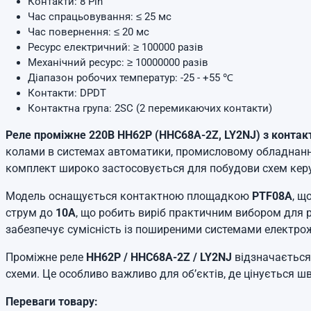
Контакти: 8 Pin
Час спрацьовування: ≤ 25 мс
Час повернення: ≤ 20 мс
Ресурс електричний: ≥ 100000 разів
Механічний ресурс: ≥ 10000000 разів
Діапазон робочих температур: -25 - +55 ℃
Контакти: DPDT
Контактна група: 2SC (2 перемикаючих контакти)
Реле проміжне 220В HH62P (HHC68A-2Z, LY2NJ) з конт
колами в системах автоматики, промисловому обладнанні,
комплект широко застосовується для побудови схем керува
Модель оснащується контактною площадкою
PTF08A
, щ
струм до
10А
, що робить виріб практичним вибором для р
забезпечує сумісність із поширеними системами електро
Проміжне реле
HH62P / HHC68A-2Z / LY2NJ
відзначається
схеми. Це особливо важливо для об’єктів, де цінується ш
Переваги товару: