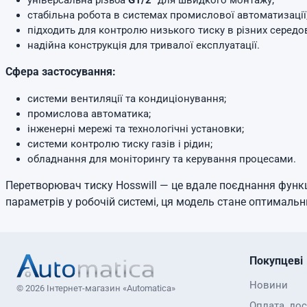
універсальна різьба
G1/2"
для швидкого монтажу;
стабільна робота в системах промислової автоматизації
підходить для контролю низького тиску в різних середо
надійна конструкція для тривалої експлуатації.
Сфера застосування:
системи вентиляції та кондиціонування;
промислова автоматика;
інженерні мережі та технологічні установки;
системи контролю тиску газів і рідин;
обладнання для моніторингу та керування процесами.
Перетворювач тиску Hosswill — це вдале поєднання функц
параметрів у робочій системі, ця модель стане оптималь
Покупцеві
Новини
© 2026 Інтернет-магазин «Automatica»
Оплата, до