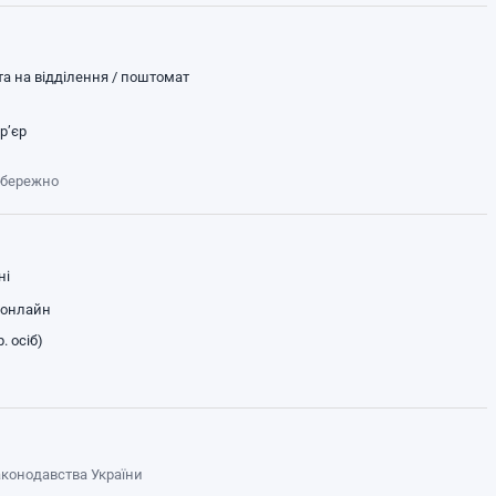
а на відділення / поштомат
р’єр
обережно
ні
 онлайн
. осіб)
законодавства України