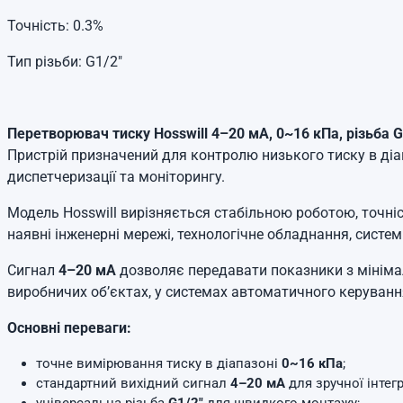
Точність: 0.3%
Тип різьби: G1/2"
Перетворювач тиску Hosswill 4–20 мА, 0~16 кПа, різьба G
Пристрій призначений для контролю низького тиску в діап
диспетчеризації та моніторингу.
Модель Hosswill вирізняється стабільною роботою, точні
наявні інженерні мережі, технологічне обладнання, системи
Сигнал
4–20 мА
дозволяє передавати показники з мінімал
виробничих об’єктах, у системах автоматичного керуванн
Основні переваги:
точне вимірювання тиску в діапазоні
0~16 кПа
;
стандартний вихідний сигнал
4–20 мА
для зручної інтегр