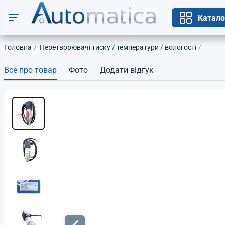
Катало
Головна
Перетворювачі тиску / температури / вологості
Все про товар
Фото
Додати відгук