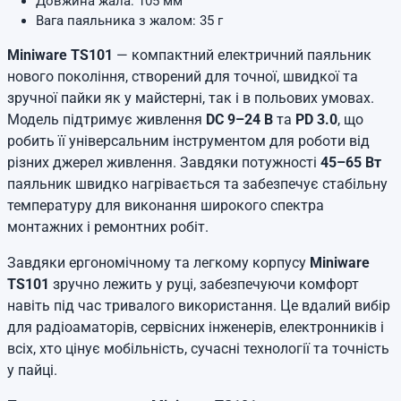
Довжина жала: 105 мм
Вага паяльника з жалом: 35 г
Miniware TS101
— компактний електричний паяльник
нового покоління, створений для точної, швидкої та
зручної пайки як у майстерні, так і в польових умовах.
Модель підтримує живлення
DC 9–24 В
та
PD 3.0
, що
робить її універсальним інструментом для роботи від
різних джерел живлення. Завдяки потужності
45–65 Вт
паяльник швидко нагрівається та забезпечує стабільну
температуру для виконання широкого спектра
монтажних і ремонтних робіт.
Завдяки ергономічному та легкому корпусу
Miniware
TS101
зручно лежить у руці, забезпечуючи комфорт
навіть під час тривалого використання. Це вдалий вибір
для радіоаматорів, сервісних інженерів, електронників і
всіх, хто цінує мобільність, сучасні технології та точність
у пайці.