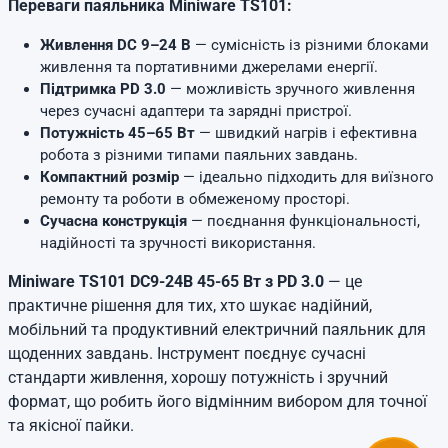
Переваги паяльника Miniware TS101:
Живлення DC 9–24 В
— сумісність із різними блоками
живлення та портативними джерелами енергії.
Підтримка PD 3.0
— можливість зручного живлення
через сучасні адаптери та зарядні пристрої.
Потужність 45–65 Вт
— швидкий нагрів і ефективна
робота з різними типами паяльних завдань.
Компактний розмір
— ідеально підходить для виїзного
ремонту та роботи в обмеженому просторі.
Сучасна конструкція
— поєднання функціональності,
надійності та зручності використання.
Miniware TS101 DC9-24В 45-65 Вт з PD 3.0
— це
практичне рішення для тих, хто шукає надійний,
мобільний та продуктивний електричний паяльник для
щоденних завдань. Інструмент поєднує сучасні
стандарти живлення, хорошу потужність і зручний
формат, що робить його відмінним вибором для точної
та якісної пайки.