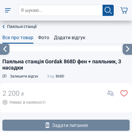
Паяльні станції
Все про товар
Фото
Додати відгук
Паяльна станція Gordak 868D фен + паяльник, 3
насадки
Залишити відгук
Код:
868D
2 200
₴
Немає в наявності
Задати питання