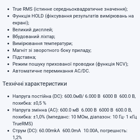
True RMS (істинне середньоквадратичне значення);
Функція HOLD (фіксування результатів вимірювань на
екрані);
Великий дисплей;
Вбудований ліхтар;
Вимірювання температури;
Магніт зі зворотного боку приладу;
Підставка;
Режим пошуку прихованої проводки (функція NCV);
Автоматичне перемикання AC/DC.
Технічні характеристики
Напруга постійна (DC): 600.0мВ/ 6.000 В 6000 В 600.0 В,
похибка: ±0,5 %
Напруга змінна (AC): 600.0 мВ 6.000 В 6000 В 600.0 В,
похибка: ±1,0% (Імпеданс: 10 МОм, діапазон: 10 Гц- 1 кГц
TrueRMS)
Струм (DC): 60.00mkA 600.0mA 10.00A, погрешнсть:
1,2%