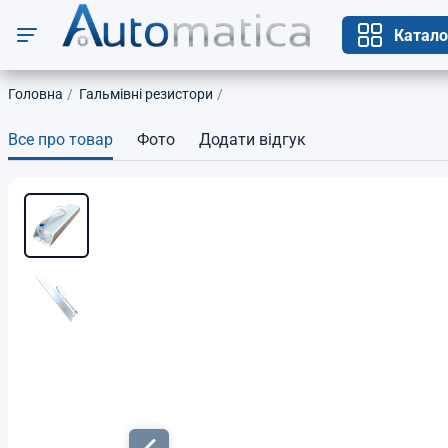
Катало
Головна
Гальмівні резистори
Все про товар
Фото
Додати відгук