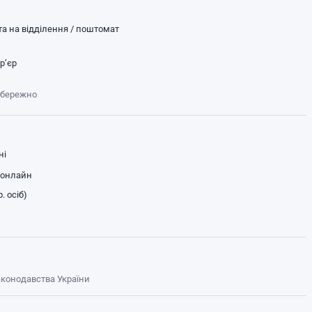
а на відділення / поштомат
р’єр
обережно
ні
 онлайн
. осіб)
законодавства України