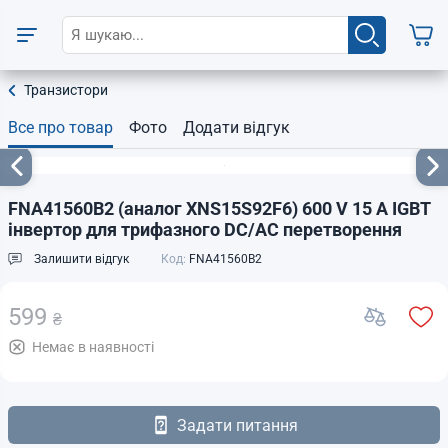
Транзистори
Все про товар
Фото
Додати відгук
FNA41560B2 (аналог XNS15S92F6) 600 V 15 A IGBT
інвертор для трифазного DC/AC перетворення
Залишити відгук
Код:
FNA41560B2
599
₴
Немає в наявності
Задати питання