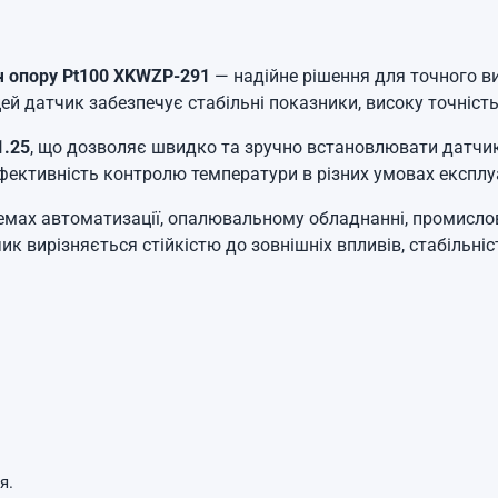
ч опору Pt100 XKWZP-291
— надійне рішення для точного в
ей датчик забезпечує стабільні показники, високу точність 
.25
, що дозволяє швидко та зручно встановлювати датчик 
ективність контролю температури в різних умовах експлуа
мах автоматизації, опалювальному обладнанні, промислов
ик вирізняється стійкістю до зовнішніх впливів, стабільні
я.