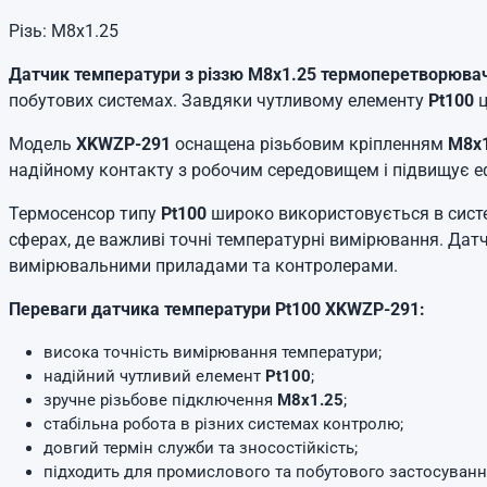
Різь: М8х1.25
Датчик температури з різзю М8х1.25 термоперетворюва
побутових системах. Завдяки чутливому елементу
Pt100
ц
Модель
XKWZP-291
оснащена різьбовим кріпленням
М8х1
надійному контакту з робочим середовищем і підвищує еф
Термосенсор типу
Pt100
широко використовується в систе
сферах, де важливі точні температурні вимірювання. Датч
вимірювальними приладами та контролерами.
Переваги датчика температури Pt100 XKWZP-291:
висока точність вимірювання температури;
надійний чутливий елемент
Pt100
;
зручне різьбове підключення
М8х1.25
;
стабільна робота в різних системах контролю;
довгий термін служби та зносостійкість;
підходить для промислового та побутового застосуванн