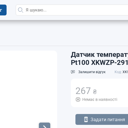
г
Датчик температ
Pt100 XKWZP-29
Залишити відгук
Код:
XKW
267
₴
Немає в наявності
Задати питання