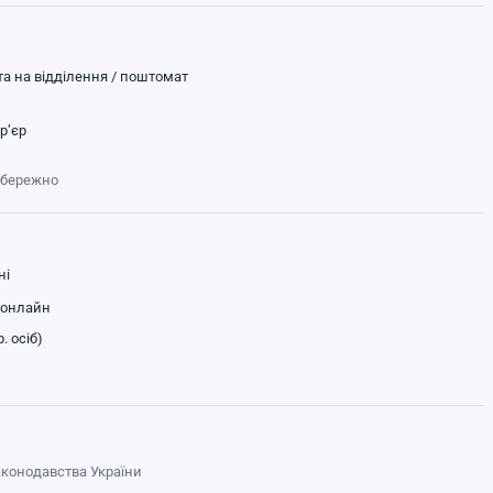
а на відділення / поштомат
р’єр
обережно
ні
 онлайн
. осіб)
законодавства України