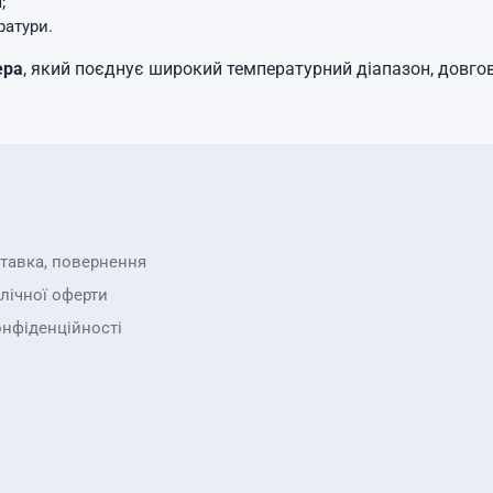
;
ратури.
ера
, який поєднує широкий температурний діапазон, довгов
ставка, повернення
лічної оферти
онфіденційності