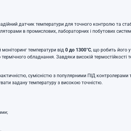
адійний датчик температури для точного контролю та ста
ляторами в промислових, лабораторних і побутових система
 моніторинг температури від
0 до 1300°C
, що робить його 
го термічного обладнання. Завдяки високій термостійкості
рактичністю, сумісністю з популярними ПІД контролерами
увати задану температуру з високою точністю.
ами;