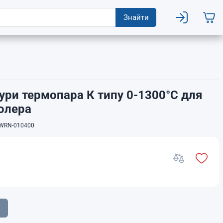
Знайти
ури термопара К типу 0-1300°C для
олера
WRN-010400