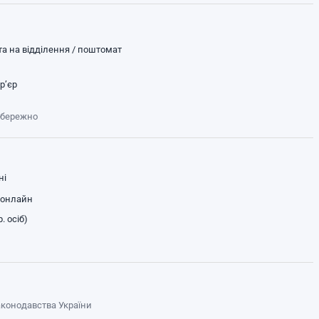
а на відділення / поштомат
р’єр
обережно
ні
 онлайн
. осіб)
законодавства України