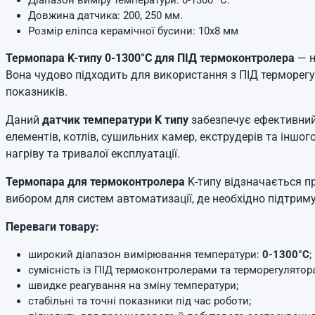
Діапазон виміру температури: 0-1300 °C.
Довжина датчика: 200, 250 мм.
Розмір еліпса керамічної бусини: 10x8 мм
Термопара K-типу 0-1300°C для ПІД термоконтролера
— н
Вона чудово підходить для використання з ПІД терморегу
показників.
Даний
датчик температури K типу
забезпечує ефективний
елементів, котлів, сушильних камер, екструдерів та іншо
нагріву та тривалої експлуатації.
Термопара для термоконтролера
K-типу відзначається п
вибором для систем автоматизації, де необхідно підтрим
Переваги товару:
широкий діапазон вимірювання температури:
0-1300°C
;
сумісність із ПІД термоконтролерами та терморегулятор
швидке реагування на зміну температури;
стабільні та точні показники під час роботи;