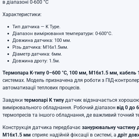
в діапазоні 0-600 °C
Характеристики:
Тип датчика — K Type.
Діапазон вимірювання температури: 0-600°C.
Довжина датчика: 100 мм.
Різь датчика: М16х1.5мм.
Діаметр датчика: 6мм.
Довжина дроту: 1.5м.
Термопара K-типу 0–600 °C, 100 мм, М16х1.5 мм, кабель 
системах. Модель призначена для роботи з ПІД-контролер
автоматизації теплових процесів.
Завдяки
термопарі K типу
датчик відзначається хорошою ч
вимірювального обладнання. Робочий діапазон
від 0 до 
термопресів та іншого обладнання, де важливий точний 
Конструкція датчика передбачає
занурювальну частину
М16х1.5 мм
сприяє надійній фіксації в системі, а
дріт дов