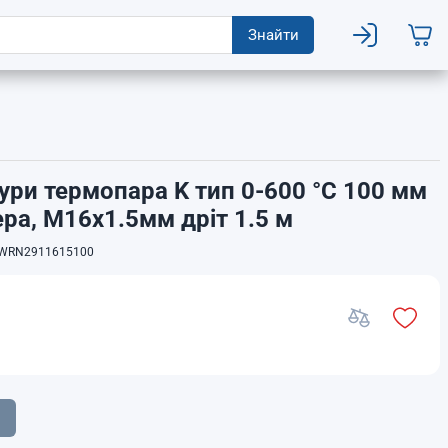
Знайти
ури термопара K тип 0-600 °C 100 мм
ра, М16х1.5мм дріт 1.5 м
WRN2911615100