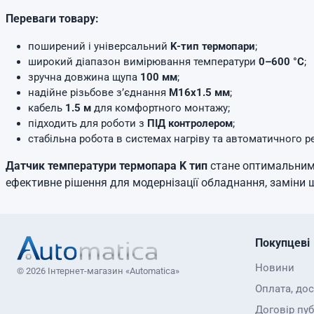
Переваги товару:
поширений і універсальний
K-тип термопари
;
широкий діапазон вимірювання температури
0–600 °C
;
зручна довжина щупа
100 мм
;
надійне різьбове з’єднання
М16х1.5 мм
;
кабель
1.5 м
для комфортного монтажу;
підходить для роботи з
ПІД контролером
;
стабільна робота в системах нагріву та автоматичного 
Датчик температури термопара K тип
стане оптимальним 
ефективне рішення для модернізації обладнання, заміни 
Покупцеві
Новини
© 2026 Інтернет-магазин «Automatica»
Оплата, до
Договір пуб