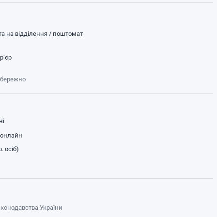
а на відділення / поштомат
р’єр
обережно
ні
 онлайн
. осіб)
законодавства України