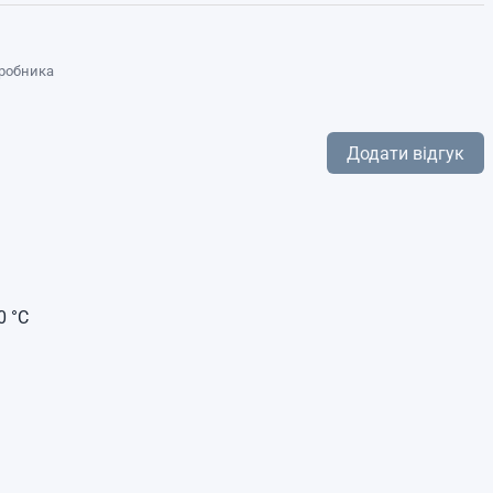
иробника
Додати відгук
0 °C