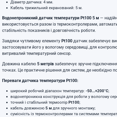
Діаметр датчика: 4 мм.
Кабель трижильний екранований: 5 м.
Водонепроникний датчик температури Pt100 5 м
— надійн
використовується разом із термоконтролерами, автомат
стабільність показників і довговічність роботи.
Завдяки чутливому елементу
Pt100
датчик забезпечує вис
застосовувати його у вологому середовищі, для контролю т
витривалий температурний сенсор.
Довжина кабелю
5 метрів
забезпечує зручне підключення
точках. Це практичне рішення для систем, де необхідно 
Переваги датчика температури Pt100:
широкий робочий діапазон температур:
-50...+200°C
;
водонепроникна конструкція для роботи у вологому сер
точний і стабільний термоопір
Pt100
;
кабель довжиною
5 м
для зручного монтажу;
сумісність із термоконтролерами та системами темпера