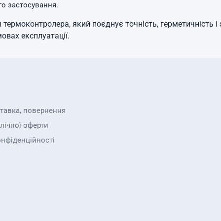
го застосування.
 термоконтролера, який поєднує точність, герметичність і
овах експлуатації.
ставка, повернення
лічної оферти
онфіденційності