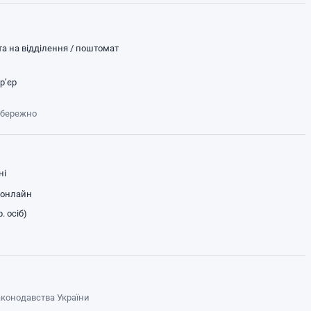
а на відділення / поштомат
р’єр
обережно
ні
 онлайн
. осіб)
законодавства України