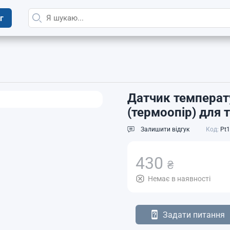
г
Датчик температ
(термоопір) для 
Залишити відгук
Код:
Pt1
430
₴
Немає в наявності
Задати питання