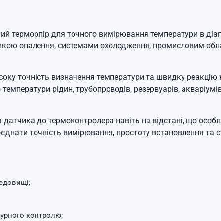
ий термоопір для точного вимірювання температури в діа
икою опалення, системами охолодження, промисловим обл
оку точність визначення температури та швидку реакцію н
емператури рідин, трубопроводів, резервуарів, акваріумів, 
 датчика до термоконтролера навіть на відстані, що особ
поєднати точність вимірювання, простоту встановлення та 
едовищі;
турного контролю;