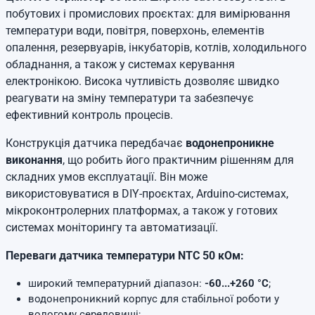
побутових і промислових проєктах: для вимірювання
температури води, повітря, поверхонь, елементів
опалення, резервуарів, інкубаторів, котлів, холодильного
обладнання, а також у системах керування
електронікою. Висока чутливість дозволяє швидко
реагувати на зміну температури та забезпечує
ефективний контроль процесів.
Конструкція датчика передбачає
водонепроникне
виконання
, що робить його практичним рішенням для
складних умов експлуатації. Він може
використовуватися в DIY-проєктах, Arduino-системах,
мікроконтролерних платформах, а також у готових
системах моніторингу та автоматизації.
Переваги датчика температури NTC 50 кОм:
широкий температурний діапазон:
-60...+260 °C
;
водонепроникний корпус для стабільної роботи у
вологому середовищі;