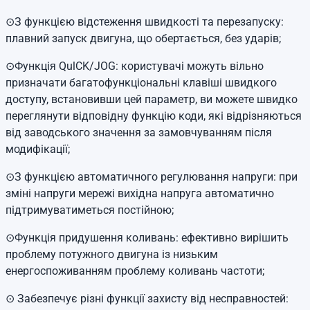
⊙З функцією відстеження швидкості та перезапуску:
плавний запуск двигуна, що обертається, без ударів;
⊙Функція QulCK/JOG: користувачі можуть вільно
призначати багатофункціональні клавіші швидкого
доступу, встановивши цей параметр, ви можете швидко
переглянути відповідну функцію коди, які відрізняються
від заводського значення за замовчуванням після
модифікації;
⊙З функцією автоматичного регулювання напруги: при
зміні напруги мережі вихідна напруга автоматично
підтримуватиметься постійною;
⊙Функція придушення коливань: ефективно вирішить
проблему потужного двигуна із низьким
енергоспоживанням проблему коливань частоти;
⊙ Забезпечує різні функції захисту від несправностей: