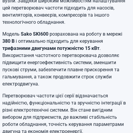
вузли. Завдяки широким можливостям налаштування
цей перетворювач частоти підходить для насосів,
вентиляторів, конвеєрів, компресорів та іншого
технологічного обладнання.
Модель
Sako SKI600
розрахована на роботу в мережі
380 В
і оптимально підходить для керування
трифазними двигунами потужністю 15 кВт
.
Використання частотного перетворювача дозволяє
підвищити енергоефективність системи, зменшити
пускові струми, забезпечити плавне прискорення та
гальмування, а також продовжити строк служби
електродвигуна.
Перетворювач частоти цієї серії відзначається
надійністю, функціональністю та зручністю інтеграції в
різні електротехнічні системи. Він стане вигідним
вибором для підприємств, де важливі стабільність
роботи обладнання, точність керування параметрами
двигуна та економія електроенергії.