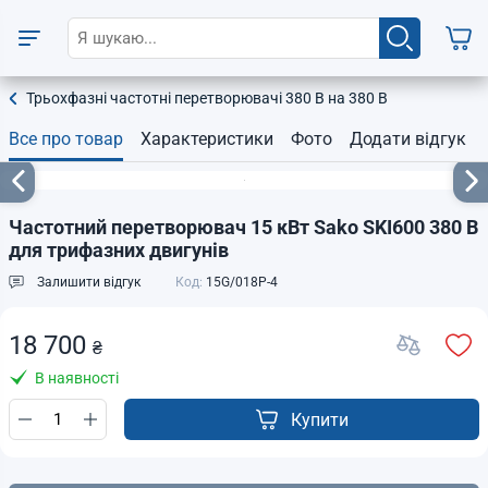
Трьохфазні частотні перетворювачі 380 В на 380 В
Все про товар
Характеристики
Фото
Додати відгук
Частотний перетворювач 15 кВт Sako SKI600 380 В
для трифазних двигунів
Залишити відгук
Код:
15G/018P-4
18 700
₴
В наявності
Купити