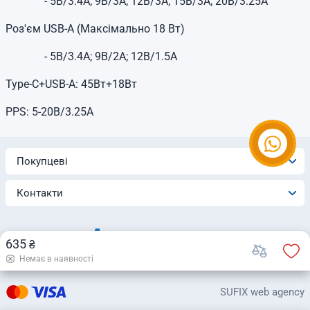
- 5В/3.4А; 9В/3А; 12В/3А; 15В/3А; 20В/3.25А
Роз'єм USB-A (Максімально 18 Вт)
- 5В/3.4А; 9В/2А; 12В/1.5А
Type-C+USB-A: 45Вт+18Вт
PPS: 5-20В/3.25A
Покупцеві
Контакти
635
₴
Немає в наявності
© 2026 Інтернет-магазин «Automatica»
SUFIX web agency