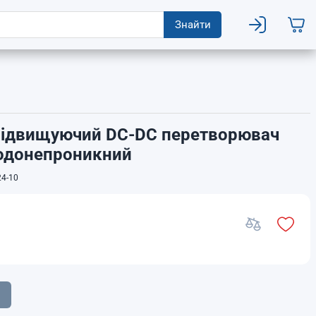
Знайти
А Підвищуючий DC-DC перетворювач
водонепроникний
4-10