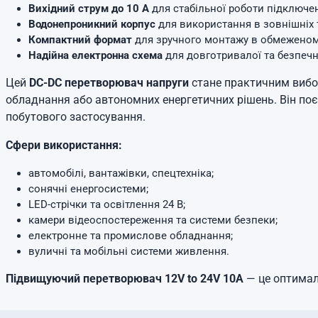
Вихідний струм до 10 А
для стабільної роботи підключен
Водонепроникний корпус
для використання в зовнішніх 
Компактний формат
для зручного монтажу в обмеженом
Надійна електронна схема
для довготривалої та безпечно
Цей
DC-DC перетворювач напруги
стане практичним вибор
обладнання або автономних енергетичних рішень. Він поє
побутового застосування.
Сфери використання:
автомобілі, вантажівки, спецтехніка;
сонячні енергосистеми;
LED-стрічки та освітлення 24 В;
камери відеоспостереження та системи безпеки;
електронне та промислове обладнання;
вуличні та мобільні системи живлення.
Підвищуючий перетворювач 12V to 24V 10A
— це оптимал