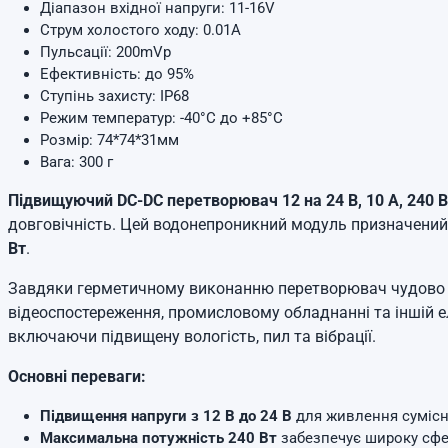
Діапазон вхідної напруги: 11-16V
Струм холостого ходу: 0.01А
Пульсації: 200mVp
Ефективність: до 95%
Ступінь захисту: IP68
Режим температур: -40°C до +85°C
Розмір: 74*74*31мм
Вага: 300 г
Підвищуючий DC-DC перетворювач 12 на 24 В, 10 А, 240 В
довговічність. Цей водонепроникний модуль призначений
Вт
.
Завдяки герметичному виконанню перетворювач чудово пі
відеоспостереження, промисловому обладнанні та іншій ел
включаючи підвищену вологість, пил та вібрації.
Основні переваги:
Підвищення напруги з 12 В до 24 В
для живлення сумісн
Максимальна потужність 240 Вт
забезпечує широку сфе