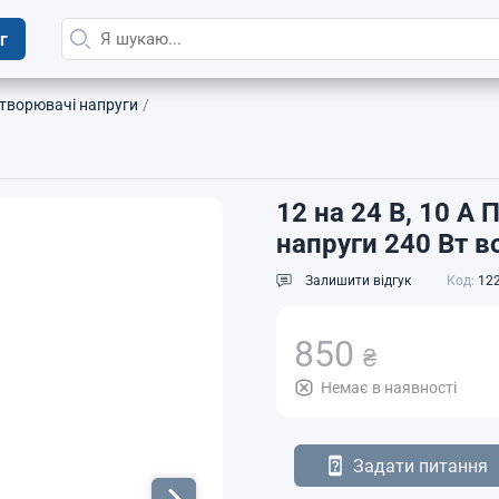
г
творювачі напруги
12 на 24 В, 10 
напруги 240 Вт 
Залишити відгук
Код:
122
850
₴
Немає в наявності
Задати питання