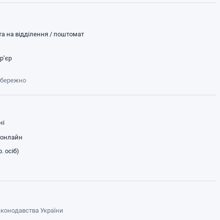
а на відділення / поштомат
р’єр
обережно
ні
 онлайн
. осіб)
законодавства України