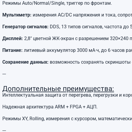
Режимы Auto/Normal/Single, триггер по фронтам.
Мультиметр:
измерения AC/DC напряжения и тока, сопрот
Генератор сигналов:
DDS, 13 типов сигналов, частота до 
Дисплей:
2,8" цветной ЖК-экран с разрешением 320×240 п
Питание:
литиевый аккумулятор 3000 мА·ч, до 6 часов раб
Сохранение данных:
возможность сохранять скриншоты си
---
Дополнительные преимущества:
Интеллектуальная защита от перегрева, перегрузки и ко
Надежная архитектура ARM + FPGA + АЦП.
Режимы XY, Rolling, измерения с курсором, математически
---