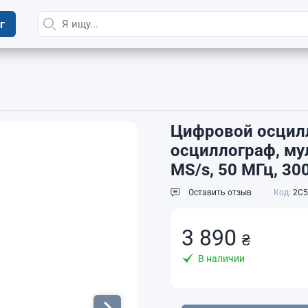
г
Цифровой осцилл
осциллограф, му
MS/s, 50 МГц, 30
Оставить отзыв
Код:
2C5
3 890
₴
В наличии