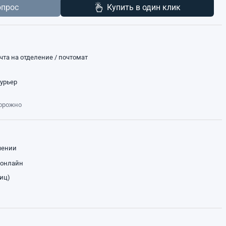
опрос
Купить в один клик
чта на отделение / почтомат
курьер
торожно
чении
 онлайн
лиц)