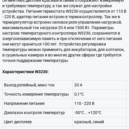
сегментных дисплея красный и синий отображают измеряемую
и требуемую температуру, а так же служат для настройки
устройства. Питание термостата W3230 осуществляется от 110 В
- 220 В, адаптер питания встроен в термоконтроллер. Так же в
терморегулятор встроено силовое реле управления нагрузкой,
максимальный ток нагрузки 20 А или 1500 Вт. Параметры
настроек температурного контроллера W3230, сохраняются в
энергонезависимую память и при отключении от него питания
они могут храниться 100 лет. Устройство регулировки
температуры можно применять для инкубаторов, для коптилок,
в сушильных камерах и во многих других сферах где требуется
точное поддержание температуры.
Характеристики W3230:
Выход релейный, макс ток
20 А
Точность измерения температуры
0,1°C
Напряжение питания
110 - 220 В
Диапазон контроля температур
-50°C .. +120°C
Цвет дисплеев
красный, синий