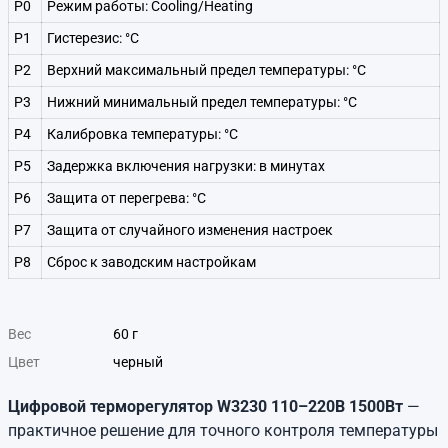
Р0
Режим работы: Cooling/Heating
P1
Гистерезис: °С
P2
Верхний максимальный предел температуры: °С
P3
Нижний минимальный предел температуры: °С
P4
Калибровка температуры: °С
P5
Задержка включения нагрузки: в минутах
P6
Защита от перегрева: °С
P7
Защита от случайного изменения настроек
P8
Сброс к заводским настройкам
Вес
60 г
Цвет
черный
Цифровой терморегулятор W3230 110–220В 1500Вт
—
практичное решение для точного контроля температуры