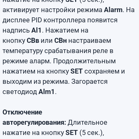
активирует настройки режима
Alarm
. На
дисплее PID контроллера появится
надпись
Al1
. Нажатием на
кнопку
СВв
или
СВн
настраиваем
температуру срабатывания реле в
режиме аларм. Продолжительным
нажатием на кнопку
SET
сохраняем и
выходим из режима. Загорается
светодиод
Alm1
.
Отключение
авторегулирования:
Длительное
нажатие на кнопку
SET
(5 сек.),