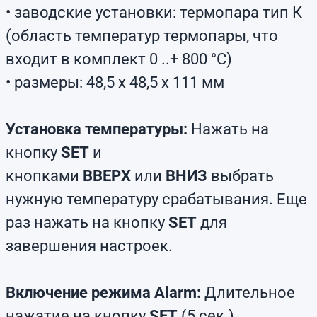
• заводские установки: термопара тип К
(область температур термопары, что
входит в комплект 0 ..+ 800 °C)
• размеры: 48,5 х 48,5 х 111 мм
Установка температуры:
Нажать на
кнопку
SET
и
кнопками
ВВЕРХ
или
ВНИЗ
выбрать
нужную температуру срабатывания. Еще
раз нажать на кнопку
SET
для
завершения настроек.
Включение режима Alarm:
Длительное
нажатие на кнопку
SET
(5 сек.),