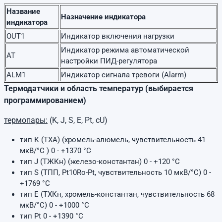
Название
Назначение индикатора
индикатора
OUT1
Индикатор включения нагрузки
Индикатор режима автоматической
AT
настройки ПИД-регулятора
ALM1
Индикатор сигнала тревоги (Alarm)
Термодатчики и область температур (выбирается
программированием)
термопары:
(K, J, S, E, Pt, сU)
тип К (ТХА) (хромель-алюмель, чувствительность 41
мкВ/°C ) 0 - +1370 °C
тип J (ТЖКн) (железо-константан) 0 - +120 °C
тип S (ТПП, Pt10Ro-Pt, чувствительность 10 мкВ/°C) 0 -
+1769 °C
тип E (ТХКн, хромель-константан, чувствительность 68
мкВ/°C) 0 - +1000 °C
тип Pt 0 - +1390 °C