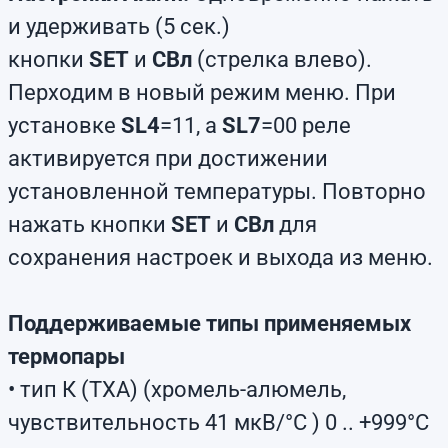
и удерживать (5 сек.)
кнопки
SET
и
СВл
(стрелка влево).
Перходим в новый режим меню. При
установке
SL4
=11, а
SL7
=00 реле
активируется при достижении
установленной температуры. Повторно
нажать кнопки
SET
и
СВл
для
сохранения настроек и выхода из меню.
Поддерживаемые типы применяемых
термопары
• тип К (ТХА) (хромель-алюмель,
чувствительность 41 мкВ/°C ) 0 .. +999°C