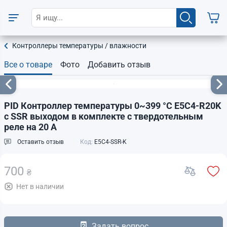
Контроллеры температуры / влажности
Все о товаре
Фото
Добавить отзыв
PID Контроллер температуры 0~399 °С E5C4-R20K
с SSR выходом в комплекте с твердотельным
реле на 20 А
Оставить отзыв
Код:
E5C4-SSR-K
700
₴
Нет в наличии
Задать вопрос