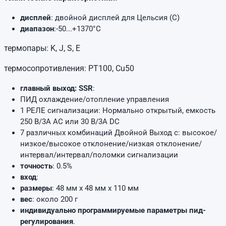
дисплей
: двойной дисплей для Цельсия (C)
диапазон
:-50...+1370°C
термопары: K, J, S, E
термосопротивления: PT100, Cu50
главный выход: SSR
:
ПИД охлаждение/отопление управления
1 РЕЛЕ сигнализации: Нормально открытый, емкость
250 В/3A AC или 30 В/3A DC
7 различных комбинаций Двойной Выход с: высокое/
низкое/высокое отклонение/низкая отклонение/
интервал/интервал/поломки сигнализации
точность
: 0.5%
вход
:
размеры
: 48 мм х 48 мм х 110 мм
вес
: около 200 г
индивидуально программируемые параметры пид-
регулирования
.