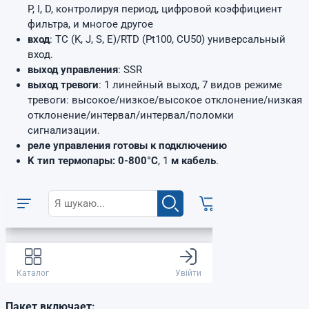
P, I, D, контролируя период, цифровой коэффициент
фильтра, и многое другое
вход
: TC (K, J, S, E)/RTD (Pt100, CU50) универсальный
вход.
выход управления
: SSR
выход тревоги
: 1 линейный выход, 7 видов режиме
тревоги: высокое/низкое/высокое отклонение/низкая
отклонение/интервал/интервал/поломки
сигнализации.
реле управления готовы к подключению
K тип термопары: 0-800°C
, 1
м кабель
.
Пакет включает: