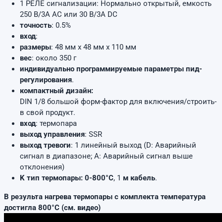
1 РЕЛЕ сигнализации: Нормально открытый, емкость
250 В/3A AC или 30 В/3A DC
точность
: 0.5%
вход
:
размеры
: 48 мм х 48 мм х 110 мм
вес
: около 350 г
индивидуально программируемые параметры пид-
регулирования
.
компактный дизайн:
DIN 1/8 большой форм-фактор для включения/строить-
в свой продукт.
вход
: термопара
выход управления
: SSR
выход тревоги
: 1 линейный выход (D: Аварийный
сигнал в диапазоне; A: Аварийный сигнал выше
отклонения)
K тип термопары: 0-800°C
, 1
м кабель
.
В результа нагрева термопары с комплекта температура
достигла 800°C (см. видео)