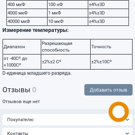
400 мкФ
100 нФ
±4%±3D
4000 мкФ
1 мкФ
±4%±3D
40000 мкФ
10 мкФ
±4%±3D
Измерение температуры:
Разрешающая
Диапазон
Точность
способность
от -40Cº до
±2%±2 Сº
±2%±10Сº
+1000Cº
D-единица младшего разряда.
Отзывы
0
Добавить отзыв
Отзывов еще нет
Покупателю
Контакты