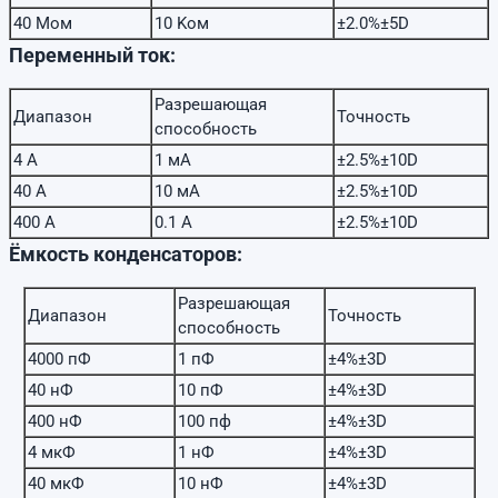
40 Mом
10 Kом
±2.0%±5D
Переменный ток:
Разрешающая
Диапазон
Точность
способность
4 А
1 мА
±2.5%±10D
40 А
10 мА
±2.5%±10D
400 А
0.1 А
±2.5%±10D
Ёмкость конденсаторов:
Разрешающая
Диапазон
Точность
способность
4000 пФ
1 пФ
±4%±3D
40 нФ
10 пФ
±4%±3D
400 нФ
100 пф
±4%±3D
4 мкФ
1 нФ
±4%±3D
40 мкФ
10 нФ
±4%±3D