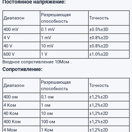
Постоянное напряжение:
Разрешающая
Диапазон
Точность
способность
400 mV
0.1 mV
±0.5%±3D
4 V
1 mV
±0.8%±2D
40 V
10 mV
±0.8%±2D
600 V
1 V
±1.0%±2D
Входное сопротивление 10Мом .
Сопротивление:
Разрешающая
Диапазон
Точность
способность
400 ом
0,1 ом
±1,2%±2D
4 Ком
1 ом
±1,2%±2D
40 Ком
10 ом
±1,2%±2D
400 Ком
100 ом
±1,2%±2D
4 Mом
1 Kом
±1,2%±2D