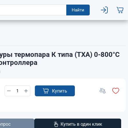
Найти
уры термопара К типа (ТХА) 0-800°C
онтроллера
1
Купить
опрос
Купить в один клик