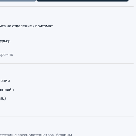
чта на отделение / почтомат
курьер
торожно
чении
 онлайн
лиц)
ветствии с законодательством Украины