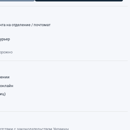
чта на отделение / почтомат
курьер
торожно
чении
 онлайн
лиц)
ветствии с законодательством Украины