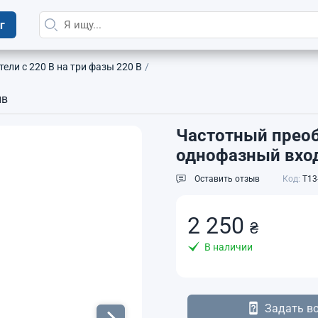
г
ели с 220 В на три фазы 220 В
ыв
Частотный преоб
однофазный вход
Оставить отзыв
Код:
T13
2 250
₴
В наличии
Задать в