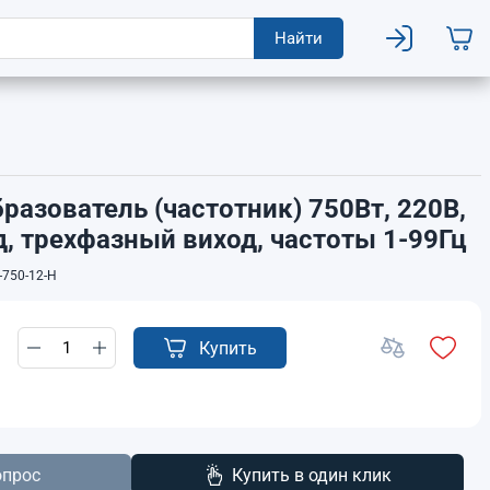
Найти
разователь (частотник) 750Вт, 220В,
, трехфазный виход, частоты 1-99Гц
-750-12-H
Купить
опрос
Купить в один клик