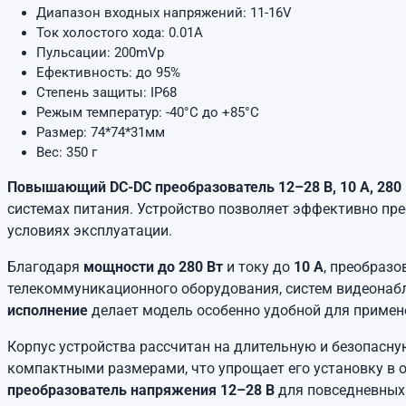
Диапазон входных напряжений: 11-16V
Ток холостого хода: 0.01А
Пульсации: 200mVp
Ефективность: до 95%
Степень защиты: IP68
Режым температур: -40°C до +85°C
Размер: 74*74*31мм
Вес: 350 г
Повышающий DC-DC преобразователь 12–28 В, 10 А, 280
системах питания. Устройство позволяет эффективно пр
условиях эксплуатации.
Благодаря
мощности до 280 Вт
и току до
10 А
, преобразо
телекоммуникационного оборудования, систем видеонабл
исполнение
делает модель особенно удобной для применен
Корпус устройства рассчитан на длительную и безопасн
компактными размерами, что упрощает его установку в 
преобразователь напряжения 12–28 В
для повседневных