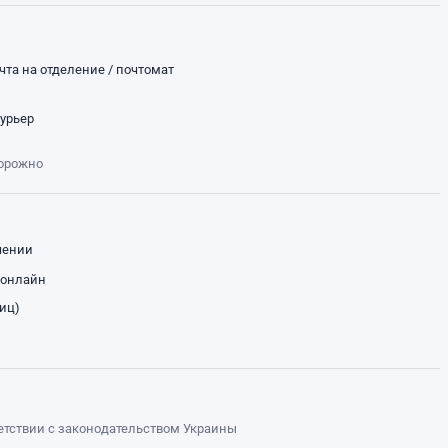
чта на отделение / почтомат
курьер
торожно
чении
 онлайн
лиц)
ветствии с законодательством Украины