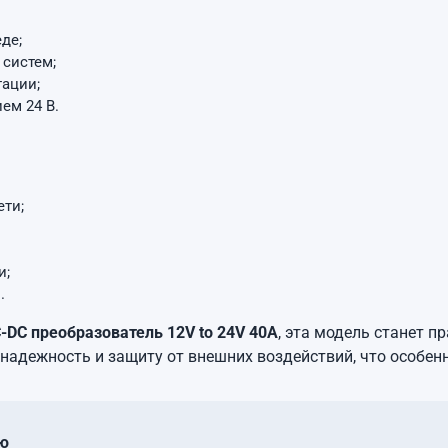
де;
 систем;
тации;
ем 24 В.
ети;
и;
.
-DC преобразователь 12V to 24V 40A
, эта модель станет 
 надежность и защиту от внешних воздействий, что особен
ю