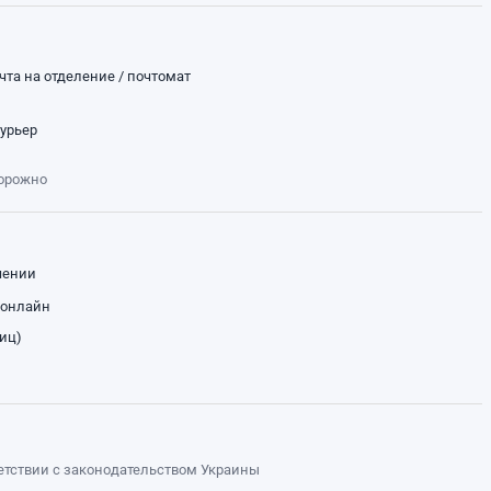
чта на отделение / почтомат
курьер
торожно
чении
 онлайн
лиц)
ветствии с законодательством Украины