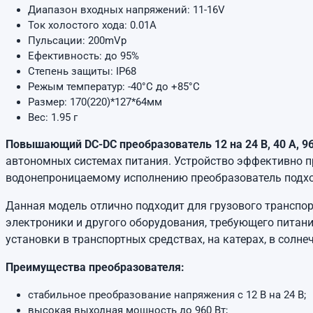
Диапазон входных напряжений: 11-16V
Ток холостого хода: 0.01А
Пульсации: 200mVp
Ефективность: до 95%
Степень защиты: IP68
Режым температур: -40°C до +85°C
Размер: 170(220)*127*64мм
Вес: 1.95 г
Повышающий DC-DC преобразователь 12 на 24 В, 40 А, 96
автономных системах питания. Устройство эффективно пр
водонепроницаемому исполнению преобразователь подходи
Данная модель отлично подходит для грузового транспор
электроники и другого оборудования, требующего питани
установки в транспортных средствах, на катерах, в солн
Преимущества преобразователя:
стабильное преобразование напряжения с 12 В на 24 В;
высокая выходная мощность до 960 Вт;